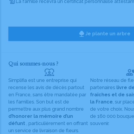
La famille recevra un certificat personnalisé attestan
Je plante un arbre
Qui sommes-nous ?
diversity_1
Simplifia est une entreprise qui
Notre réseau de fle
recense les avis de décès partout
partenaires
livre d
en France, sans être mandatée par
fraîches et de sa
les familles. Son but est de
la France
, sur plac
permettre aux plus grand nombre
de votre choix. Nou
d’honorer la mémoire d’un
de 160 000 bouquet
défunt
, particulièrement en offrant
souvenir.
un service de livraison de fleurs.