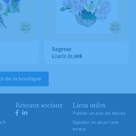
Visuel
Visuel
taille M
taille M
Sagesse
à partir de
59€
ts de la boutique
s
Réseaux sociaux
Liens utiles
Publier un avis de décès
.fr
Signaler un abus/une
erreur