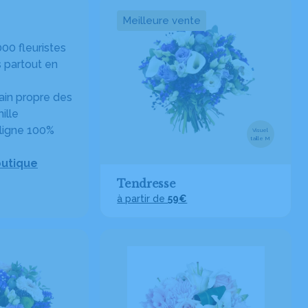
Meilleure vente
00 fleuristes
 partout en
in propre des
ille
ligne 100%
Visuel
taille M
outique
Tendresse
à partir de
59€