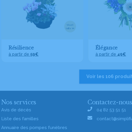
Visuel
taille M
Résilience
Élégance
à partir de
59€
à partir de
49€
Voir les 106 produi
Nos services
Contactez-nou
Avis de décès
04 82 53 51 51
Liste des familles
contact@simplifia
Annuaire des pompes funèbres