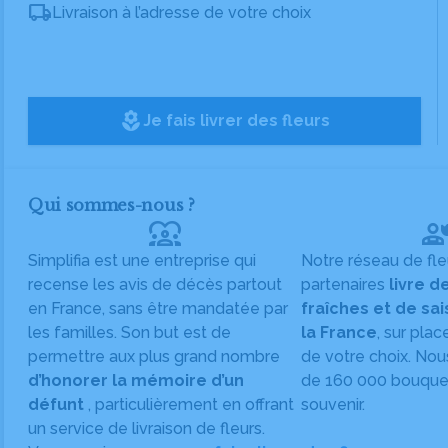
Livraison à l’adresse de votre choix
local_florist
Je fais livrer des fleurs
Qui sommes-nous ?
diversity_1
Simplifia est une entreprise qui
Notre réseau de fle
recense les avis de décès partout
partenaires
livre d
en France, sans être mandatée par
fraîches et de sa
les familles. Son but est de
la France
, sur plac
permettre aux plus grand nombre
de votre choix. Nou
d’honorer la mémoire d’un
de 160 000 bouquet
défunt
, particulièrement en offrant
souvenir.
un service de livraison de fleurs.