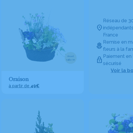
Réseau de 30
indépendants
France
Remise en ma
fleurs à la fam
Paiement en 
Visuel
taille M
sécurisé
Voir la b
Oraison
à partir de
49€