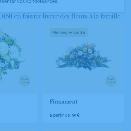
ésenter vos condoléances.
en faisant livrer des fleurs à la famille
Meilleure vente
Visuel
Visuel
taille M
taille M
Firmament
à partir de
99€