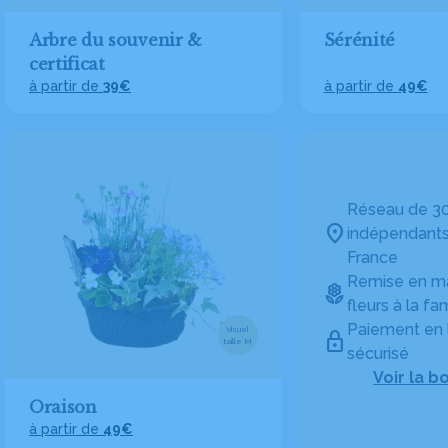
Arbre du souvenir &
Sérénité
certificat
à partir de
39€
à partir de
49€
Réseau de 30
indépendants
France
Remise en ma
fleurs à la fam
Paiement en 
Visuel
taille M
sécurisé
Voir la b
Oraison
à partir de
49€