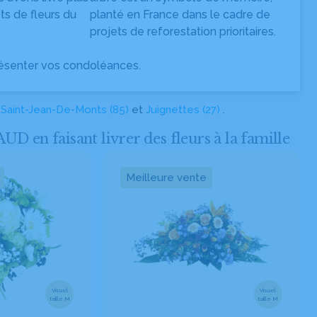
s de fleurs du
planté en France dans le cadre de
projets de reforestation prioritaires.
ésenter vos condoléances.
à
Saint-Jean-De-Monts (85)
et
Juignettes (27)
.
n faisant livrer des fleurs à la famille
Meilleure vente
Visuel
Visuel
taille M
taille M