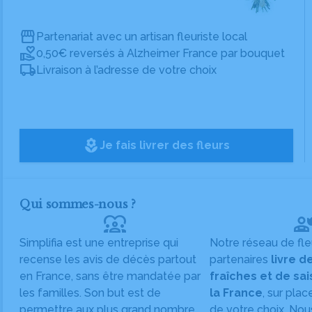
Partenariat avec un artisan fleuriste local
0,50€ reversés à Alzheimer France par bouquet
Livraison à l’adresse de votre choix
local_florist
Je fais livrer des fleurs
Qui sommes-nous ?
diversity_1
Simplifia est une entreprise qui
Notre réseau de fle
recense les avis de décès partout
partenaires
livre d
en France, sans être mandatée par
fraîches et de sa
les familles. Son but est de
la France
, sur plac
permettre aux plus grand nombre
de votre choix. Nou