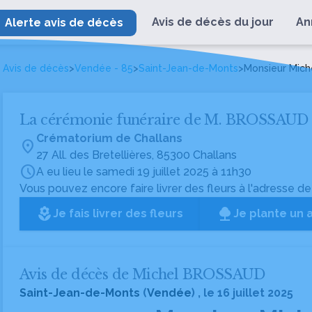
Avis de décès du jour
An
Alerte avis de décès
Avis de décès
>
Vendée - 85
>
Saint-Jean-de-Monts
>
Monsieur Mic
La cérémonie funéraire de M. BROSSAUD
Crématorium de Challans
location_on
27 All. des Bretellières, 85300 Challans
schedule
A eu lieu le samedi 19 juillet 2025 à 11h30
Vous pouvez encore faire livrer des fleurs à l'adresse de
local_florist
Je fais livrer des fleurs
Je plante un 
Avis de décès de Michel BROSSAUD
Saint-Jean-de-Monts
(
Vendée
) , le 16 juillet 2025