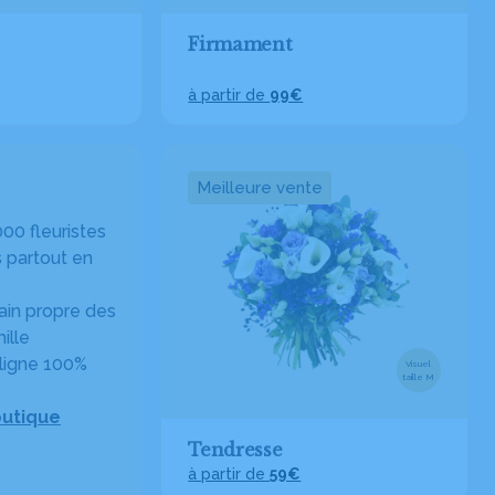
Firmament
à partir de
99€
Meilleure vente
00 fleuristes
 partout en
in propre des
ille
ligne 100%
Visuel
taille M
outique
Tendresse
à partir de
59€