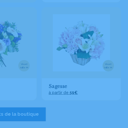
Visuel
Visuel
taille M
taille M
Sagesse
à partir de
59€
ts de la boutique