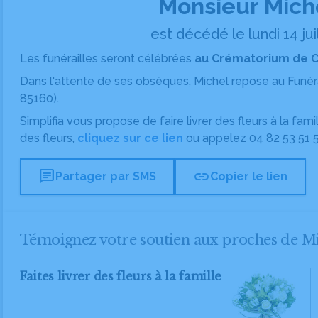
Monsieur Mic
est décédé le lundi 14 jui
Les funérailles seront célébrées
au Crématorium de Cha
Dans l'attente de ses obsèques, Michel repose
au Funér
85160).
Simplifia vous propose de faire livrer des fleurs à la fam
des fleurs,
cliquez sur ce lien
ou appelez
04 82 53 51 
chat
link
Partager par SMS
Copier le lien
Témoignez votre soutien aux proches de
Faites livrer des fleurs à la famille