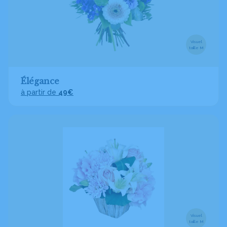
Visuel
taille M
Élégance
à partir de
49€
Visuel
taille M