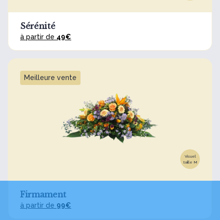
Sérénité
à partir de
49€
Meilleure vente
Visuel
taille M
Firmament
à partir de
99€