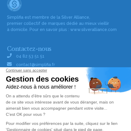
Simplifia est membre de la Silver Alliance,
premier collectif de marques dédié au mieux vieillir
à domicile. Pour en savoir plus :
www.silveralliance.com
Contactez-nous
04 82 53 51 51
contact@simplifia.fr
Réseaux sociaux
Liens utiles
Publier un avis de décès
Signaler un abus/une erreur