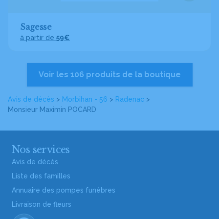
Sagesse
à partir de
59€
Voir les 106 produits de la boutique
Avis de décès
>
Morbihan - 56
>
Radenac
>
Monsieur Maximin POCARD
Nos services
Avis de décès
Liste des familles
Annuaire des pompes funèbres
Livraison de fleurs