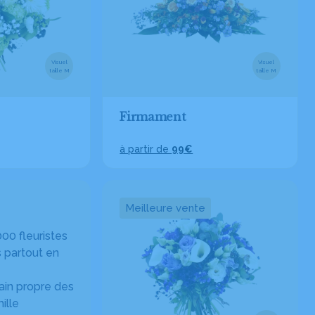
Visuel
Visuel
taille M
taille M
Firmament
à partir de
99€
Meilleure vente
00 fleuristes
 partout en
in propre des
ille