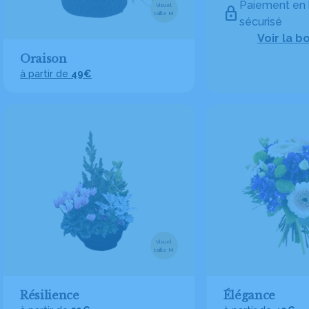
Paiement en 
Visuel
taille M
sécurisé
Voir la b
Oraison
à partir de
49€
Visuel
taille M
Résilience
Élégance