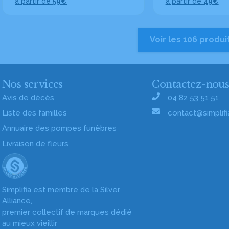
à partir de
59€
à partir de
49€
Voir les 106 produi
Nos services
Contactez-nou
Avis de décès
04 82 53 51 51
Liste des familles
contact@simplifia
Annuaire des pompes funèbres
Livraison de fleurs
Simplifia est membre de la Silver
Alliance,
premier collectif de marques dédié
au mieux vieillir