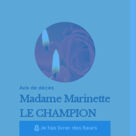
Avis de décès
Madame
Marinette
LE CHAMPION
local_florist
Je fais livrer des fleurs