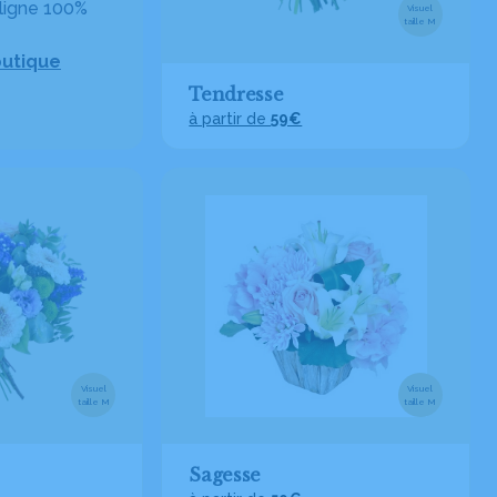
ligne 100%
Visuel
taille M
outique
Tendresse
à partir de
59€
Visuel
Visuel
taille M
taille M
Sagesse