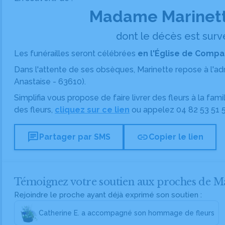
Madame Marinet
dont le décès est surve
Les funérailles seront célébrées
en l'Église de Compai
Dans l'attente de ses obsèques, Marinette repose
à l'a
Anastaise - 63610).
Simplifia vous propose de faire livrer des fleurs à la fam
des fleurs,
cliquez sur ce lien
ou appelez
04 82 53 51 
chat
link
Partager par SMS
Copier le lien
Témoignez votre soutien aux proches de
Rejoindre le proche ayant déjà exprimé son soutien :
Catherine E. a accompagné son hommage de fleurs