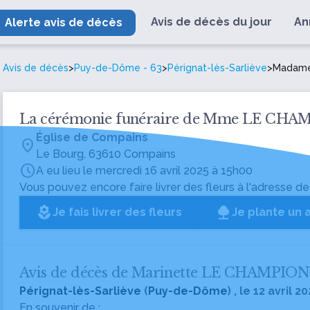
Avis de décès du jour
An
Alerte avis de décès
Avis de décès
>
Puy-de-Dôme - 63
>
Pérignat-lès-Sarliève
>
Madame
La cérémonie funéraire de Mme LE CH
Église de Compains
location_on
Le Bourg, 63610 Compains
schedule
A eu lieu le mercredi 16 avril 2025 à 15h00
Vous pouvez encore faire livrer des fleurs à l'adresse de
local_florist
Je fais livrer des fleurs
Je plante un 
Avis de décès de Marinette LE CHAMPION
Pérignat-lès-Sarliève
(
Puy-de-Dôme
) , le 12 avril 2
En souvenir de :