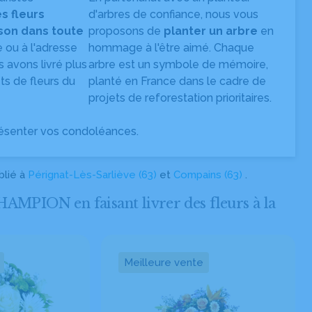
es fleurs
d'arbres de confiance, nous vous
ison dans toute
proposons de
planter un arbre
en
e ou à l'adresse
hommage à l'être aimé. Chaque
s avons livré plus
arbre est un symbole de mémoire,
s de fleurs du
planté en France dans le cadre de
projets de reforestation prioritaires.
ésenter vos condoléances.
blié à
Pérignat-Lès-Sarliève (63)
et
Compains (63)
.
PION en faisant livrer des fleurs à la
Meilleure vente