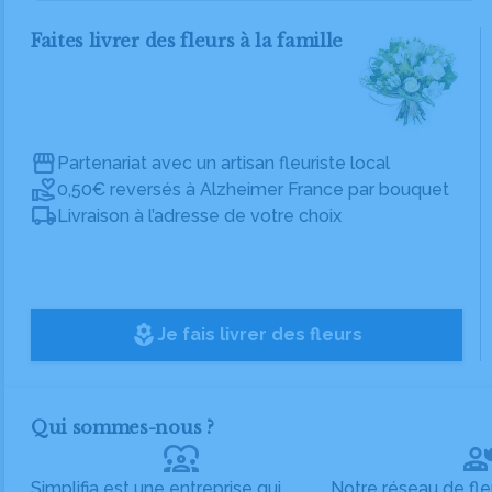
Faites livrer des fleurs à la famille
Partenariat avec un artisan fleuriste local
0,50€ reversés à Alzheimer France par bouquet
Livraison à l’adresse de votre choix
local_florist
Je fais livrer des fleurs
Qui sommes-nous ?
diversity_1
Simplifia est une entreprise qui
Notre réseau de fle