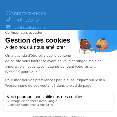
Contactez-nous
04 82 53 51 51
contact@simplifia.fr
Réseaux sociaux
Liens utiles
Publier un avis de décès
Signaler un abus/une erreur
Gestionnaire de cookies
Consultez nos offres d'emploi
Politique de traitement des données
© Simplifia - Tous droits réservés -
CGV
-
CGU
-
Mentions légales