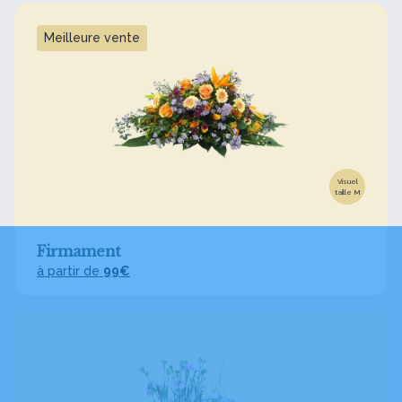
Meilleure vente
Visuel
taille M
Firmament
à partir de
99€