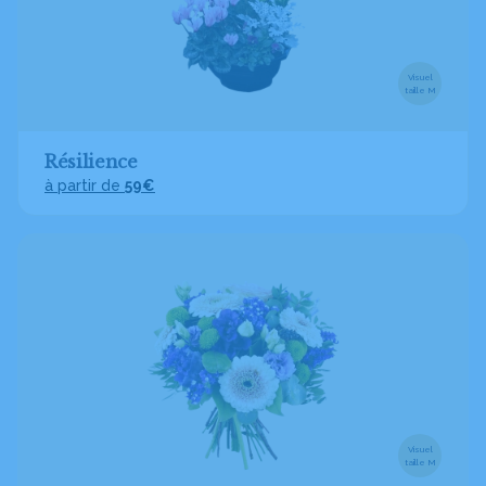
Visuel
taille M
Résilience
à partir de
59€
Visuel
taille M