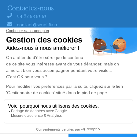
Contactez-nous
04 82 53 51 51
contact@simplifia.fr
Réseaux sociaux
Liens utiles
Publier un avis de décès
Signaler un abus/une erreur
Gestionnaire de cookies
Consultez nos offres d'emploi
Politique de traitement des données
© Simplifia - Tous droits réservés -
CGV
-
CGU
-
Mentions légales
Alerte décès