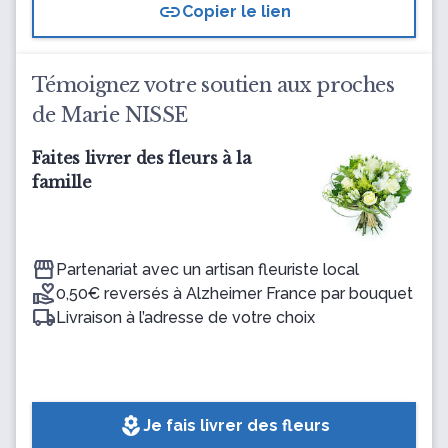
link
Copier le lien
Témoignez votre soutien aux proches
de Marie NISSE
Faites livrer des fleurs à la
famille
Partenariat avec un artisan fleuriste local
0,50€ reversés à Alzheimer France par bouquet
Livraison à l’adresse de votre choix
local_florist
Je fais livrer des fleurs