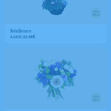
Visuel
taille M
Résilience
à partir de
59€
Visuel
taille M