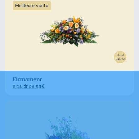
Meilleure vente
Visuel
taille M
Firmament
à partir de
99€