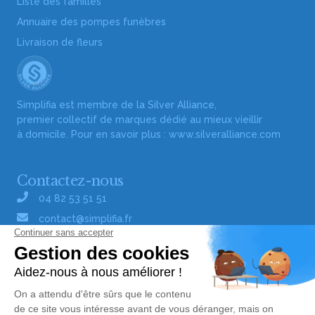
Liste des familles
Annuaire des pompes funèbres
Livraison de fleurs
Simplifia est membre de la Silver Alliance,
premier collectif de marques dédié au mieux vieillir
à domicile. Pour en savoir plus :
www.silveralliance.com
Contactez-nous
04 82 53 51 51
contact@simplifia.fr
Réseaux sociaux