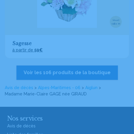
Visuel
taille M
Sagesse
à partir de
59€
Voir les 106 produits de la boutique
Avis de décès
>
Alpes-Maritimes - 06
>
Aiglun
>
Madame Marie-Claire GAGE
née GIRAUD
Nos services
Avis de décès