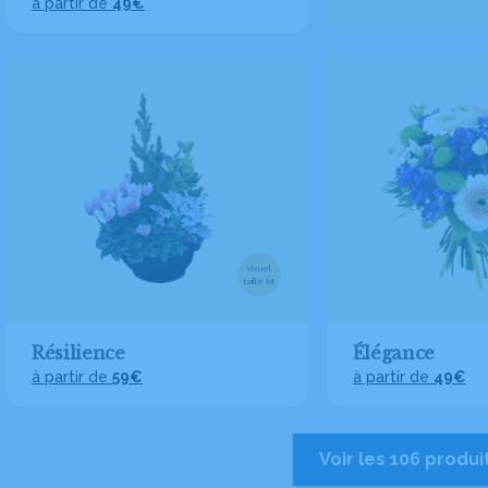
à partir de
49€
Visuel
taille M
Résilience
Élégance
à partir de
59€
à partir de
49€
Voir les 106 produi