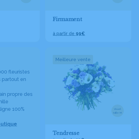
Firmament
à partir de
99€
Meilleure vente
00 fleuristes
 partout en
in propre des
ille
ligne 100%
Visuel
taille M
outique
Tendresse