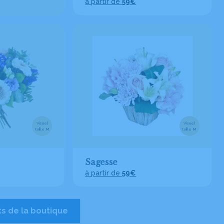
à partir de
59€
Visuel
Visuel
taille M
taille M
Sagesse
à partir de
59€
ts de la boutique