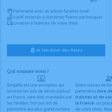
Partenariat avec un artisan fleuriste local
0,50€ reversés à Alzheimer France par bouquet
Livraison à l’adresse de votre choix
local_florist
Je fais livrer des fleurs
Qui sommes-nous ?
diversity_1
Simplifia est une entreprise qui
Notre réseau de fle
recense les avis de décès partout
partenaires
livre d
en France, sans être mandatée par
fraîches et de sa
les familles. Son but est de
la France
, sur plac
permettre aux plus grand nombre
de votre choix. Nou