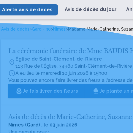
Avis de décès du jour
An
Alerte avis de décès
Avis de décès
>
Gard - 30
>
Nîmes
>
Madame Marie-Catherine, Suza
La cérémonie funéraire de Mme BAUDIS
Église de Saint-Clément-de-Rivière
location_on
113 Rue de l'Église, 34980 Saint-Clément-de-Rivière
schedule
A eu lieu le mercredi 10 juin 2026 à 15h00
Vous pouvez encore faire livrer des fleurs à l'adresse de
local_florist
Je fais livrer des fleurs
Je plante un 
Avis de décès de Marie-Catherine, Suza
Nîmes
(
Gard
) , le 03 juin 2026
Une pensée pour :