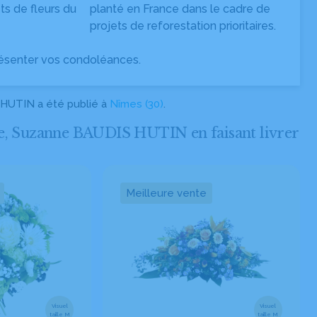
s de fleurs du
planté en France dans le cadre de
projets de reforestation prioritaires.
ésenter vos condoléances.
 HUTIN a été publié à
Nîmes (30)
.
 Suzanne BAUDIS HUTIN en faisant livrer
Meilleure vente
Visuel
Visuel
taille M
taille M