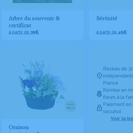
Arbre du souvenir &
Sérénité
certificat
à partir de
39€
à partir de
49€
Réseau de 30
indépendants
France
Remise en ma
fleurs à la fam
Paiement en 
Visuel
taille M
sécurisé
Voir la b
Oraison