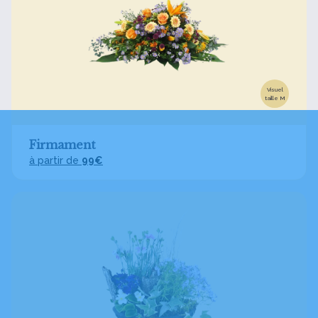
Visuel
taille M
Firmament
à partir de
99€