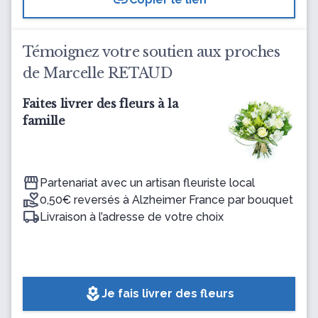
link
Témoignez votre soutien aux proches
de Marcelle RETAUD
Faites livrer des fleurs à la
famille
Partenariat avec un artisan fleuriste local
0,50€ reversés à Alzheimer France par bouquet
Livraison à l’adresse de votre choix
local_florist
Je fais livrer des fleurs