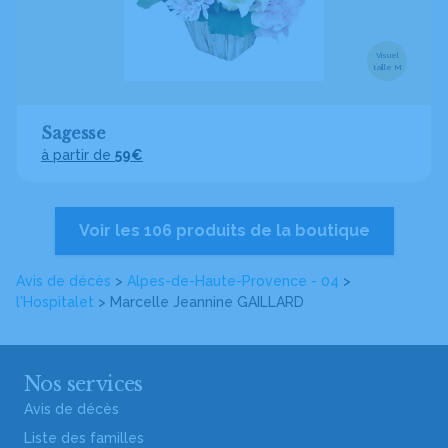
Visuel
taille M
Sagesse
à partir de
59€
Voir les 106 produits de la boutique
Avis de décès
>
Alpes-de-Haute-Provence - 04
>
l'Hospitalet
>
Marcelle Jeannine GAILLARD
Nos services
Avis de décès
Liste des familles