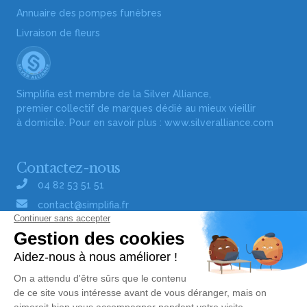
Annuaire des pompes funèbres
Livraison de fleurs
Simplifia est membre de la Silver Alliance,
premier collectif de marques dédié au mieux vieillir
à domicile. Pour en savoir plus :
www.silveralliance.com
Contactez-nous
04 82 53 51 51
contact@simplifia.fr
Réseaux sociaux