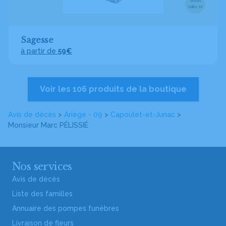
Visuel
taille M
Sagesse
à partir de
59€
Voir les 106 produits de la boutique
Avis de décès
>
Ariège - 09
>
Capoulet-et-Junac
>
Monsieur Marc PÉLISSIÉ
Nos services
Avis de décès
Liste des familles
Annuaire des pompes funèbres
Livraison de fleurs