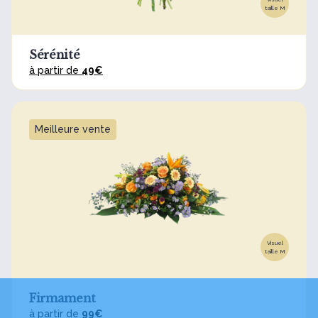
taille M
Sérénité
à partir de
49€
Meilleure vente
Visuel
taille M
Firmament
à partir de
99€