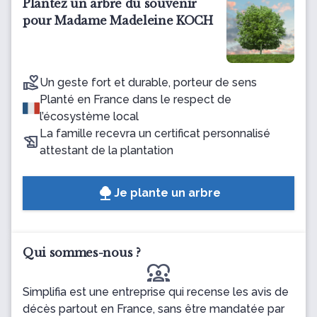
Plantez un arbre du souvenir
pour Madame Madeleine KOCH
Un geste fort et durable, porteur de sens
Planté en France dans le respect de
l’écosystème local
La famille recevra un certificat personnalisé
attestant de la plantation
Je plante un arbre
Qui sommes-nous ?
diversity_1
Simplifia est une entreprise qui recense les avis de
décès partout en France, sans être mandatée par