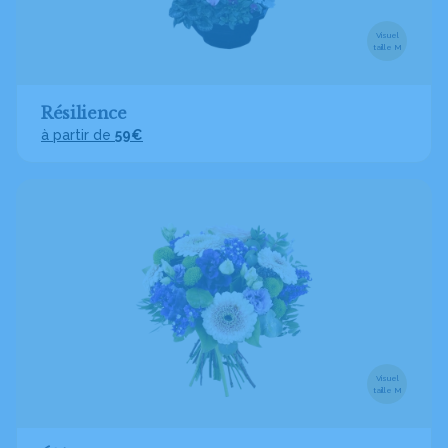
Visuel
taille M
Résilience
à partir de
59€
Visuel
taille M