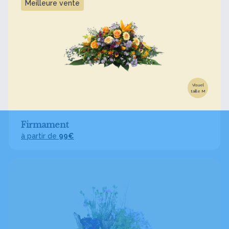
Meilleure vente
Visuel
taille M
Firmament
à partir de
99€