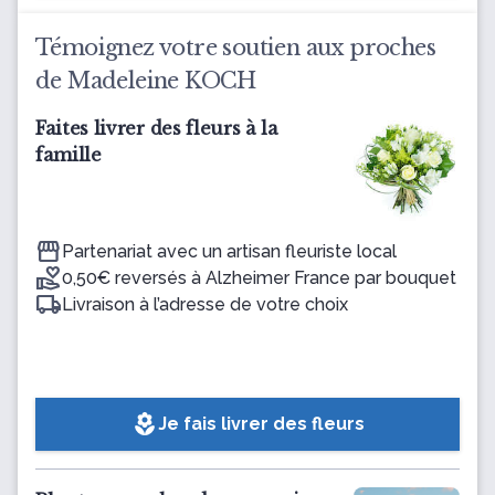
Témoignez votre soutien aux proches
de Madeleine KOCH
Faites livrer des fleurs à la
famille
Partenariat avec un artisan fleuriste local
0,50€ reversés à Alzheimer France par bouquet
Livraison à l’adresse de votre choix
local_florist
Je fais livrer des fleurs