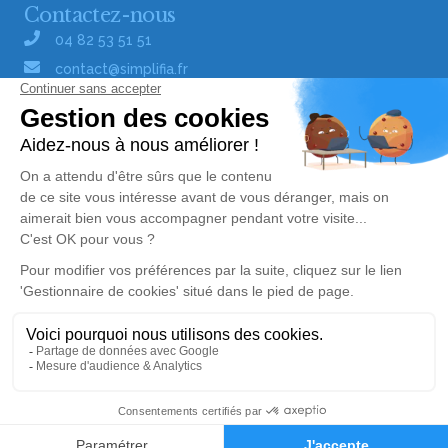
Contactez-nous
04 82 53 51 51
contact@simplifia.fr
Réseaux sociaux
Liens utiles
Publier un avis de décès
Signaler un abus/une erreur
Gestionnaire de cookies
Consultez nos offres d'emploi
Politique de traitement des données
© Simplifia - Tous droits réservés -
CGV
-
CGU
-
Mentions légales
Alerte décès