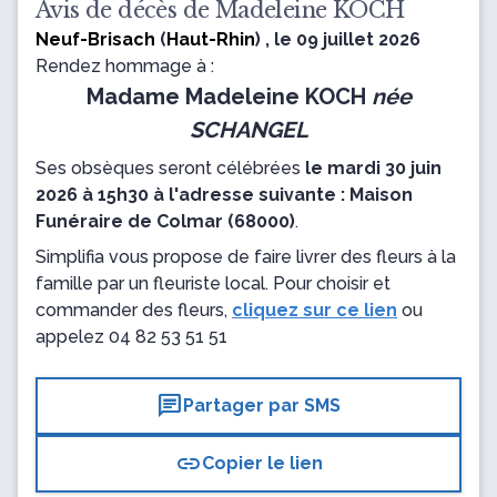
Avis de décès de Madeleine KOCH
Neuf-Brisach
(
Haut-Rhin
) , le 09 juillet 2026
Rendez hommage à :
Madame Madeleine KOCH
née
SCHANGEL
Ses obsèques seront célébrées
le mardi 30 juin
2026 à 15h30 à l'adresse suivante : Maison
Funéraire de Colmar (68000)
.
Simplifia vous propose de faire livrer des fleurs à la
famille par un fleuriste local. Pour choisir et
commander des fleurs,
cliquez sur ce lien
ou
appelez
04 82 53 51 51
chat
Partager par SMS
link
Copier le lien