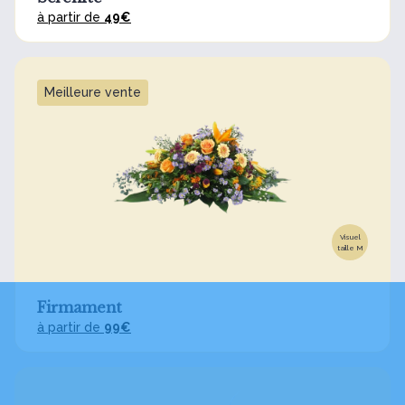
à partir de
49€
Meilleure vente
Visuel
taille M
Firmament
à partir de
99€