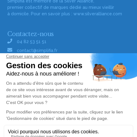
Simplifia est membre de la Silver Alliance,
premier collectif de marques dédié au mieux vieillir
à domicile. Pour en savoir plus :
www.silveralliance.com
Contactez-nous
04 82 53 51 51
contact@simplifia.fr
Réseaux sociaux
Liens utiles
Publier un avis de décès
Signaler un abus/une erreur
Gestionnaire de cookies
Consultez nos offres d'emploi