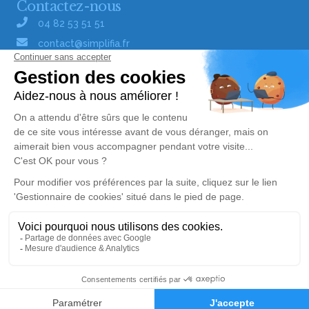
Contactez-nous
04 82 53 51 51
contact@simplifia.fr
Réseaux sociaux
Liens utiles
Publier un avis de décès
Signaler un abus/une erreur
Gestionnaire de cookies
Consultez nos offres d'emploi
Politique de traitement des données
© Simplifia - Tous droits réservés -
CGV
-
CGU
-
Mentions légales
Alerte décès