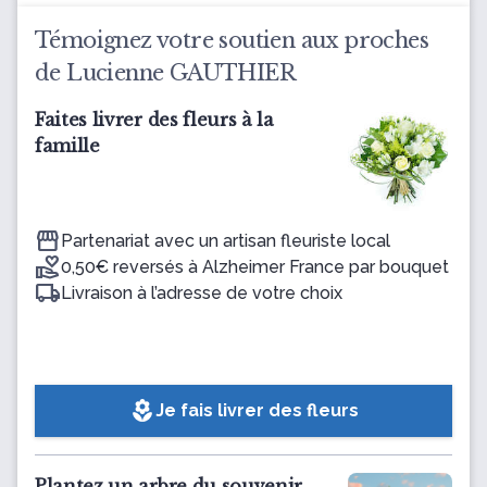
Témoignez votre soutien aux proches
de Lucienne GAUTHIER
Faites livrer des fleurs à la
famille
Partenariat avec un artisan fleuriste local
0,50€ reversés à Alzheimer France par bouquet
Livraison à l’adresse de votre choix
local_florist
Je fais livrer des fleurs
Plantez un arbre du souvenir