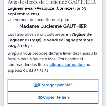
Avis de décès de Lucienne GAUTHIER
Laguenne-sur-Avalouze
(
Corrèze
) , le 03
septembre 2025
Un moment de recueillement pour :
Madame Lucienne GAUTHIER
Les funérailles seront célébrées
en l'Église de
Laguenne (19150) le vendredi 05 septembre
2025 à 14h30
.
Simplifia vous propose de faire livrer des fleurs à la
famille par un fleuriste local. Pour choisir et
commander des fleurs,
cliquez sur ce lien
ou
appelez
04 82 53 51 51
chat
Partager par SMS
link
Copier le lien