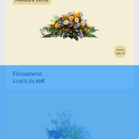
Meilleure vente
Visuel
taille M
Firmament
à partir de
99€