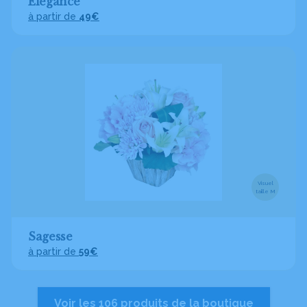
Élégance
à partir de
49€
Visuel
taille M
Sagesse
à partir de
59€
Voir les 106 produits de la boutique