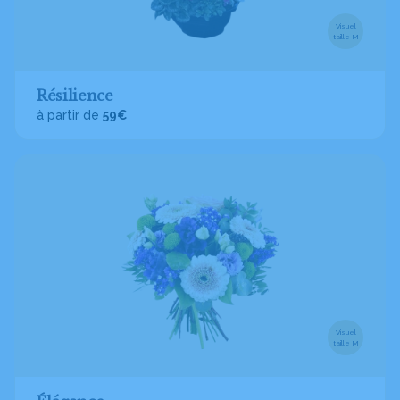
Visuel
taille M
Résilience
à partir de
59€
Visuel
taille M