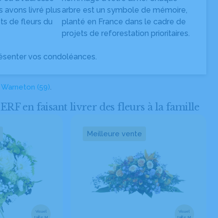
s avons livré plus
arbre est un symbole de mémoire,
s de fleurs du
planté en France dans le cadre de
projets de reforestation prioritaires.
ésenter vos condoléances.
à
Warneton (59)
.
n faisant livrer des fleurs à la famille
Meilleure vente
Visuel
Visuel
taille M
taille M