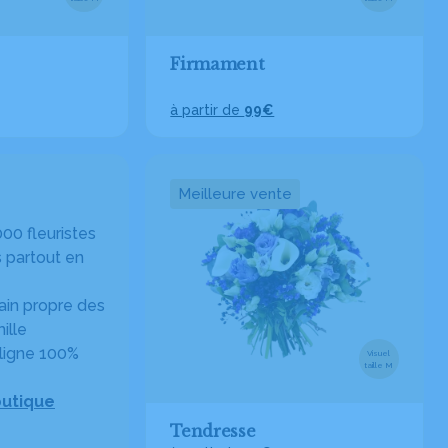
Firmament
à partir de
99€
Meilleure vente
00 fleuristes
 partout en
in propre des
ille
ligne 100%
Visuel
taille M
outique
Tendresse