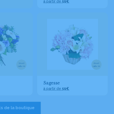
à partir de
59€
Visuel
Visuel
taille M
taille M
Sagesse
à partir de
59€
ts de la boutique