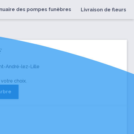
nuaire des pompes funèbres
Livraison de fleurs
F
nt-André-lez-Lille
 votre choix.
arbre