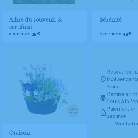
Arbre du souvenir &
Sérénité
certificat
à partir de
39€
à partir de
49€
Réseau de 30
indépendants
France
Remise en ma
fleurs à la fam
Paiement en 
Visuel
taille M
sécurisé
Voir la b
Oraison