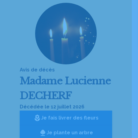
Avis de décès
Madame
Lucienne
DECHERF
Décédée le 12 juillet 2026
local_florist
Je fais livrer des fleurs
Je plante un arbre