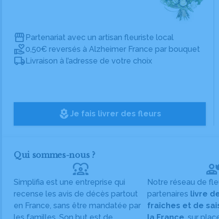
Partenariat avec un artisan fleuriste local
0,50€ reversés à Alzheimer France par bouquet
Livraison à l’adresse de votre choix
local_florist
Je fais livrer des fleurs
Qui sommes-nous ?
diversity_1
Simplifia est une entreprise qui
Notre réseau de fle
recense les avis de décès partout
partenaires
livre d
en France, sans être mandatée par
fraîches et de sa
les familles. Son but est de
la France
, sur plac