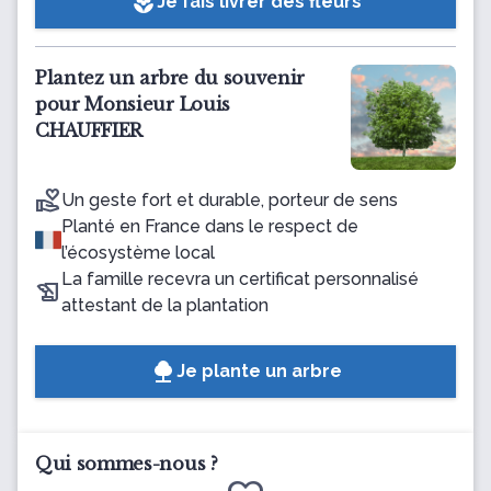
local_florist
Je fais livrer des fleurs
Plantez un arbre du souvenir
pour Monsieur Louis
CHAUFFIER
Un geste fort et durable, porteur de sens
Planté en France dans le respect de
l’écosystème local
La famille recevra un certificat personnalisé
attestant de la plantation
Je plante un arbre
Qui sommes-nous ?