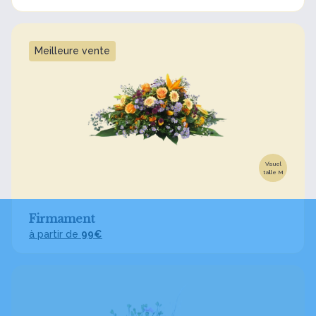
Meilleure vente
Visuel
taille M
Firmament
à partir de
99€