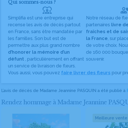
Qui sommes-nous ?
diversity_1
Simplifia est une entreprise qui
Notre réseau de fle
recense les avis de décès partout
partenaires
livre d
en France, sans être mandatée par
fraîches et de sa
les familles. Son but est de
la France
, sur plac
permettre aux plus grand nombre
de votre choix. Nou
d’honorer la mémoire d’un
de 160 000 bouquet
défunt
, particulièrement en offrant
souvenir.
un service de livraison de fleurs.
Vous aussi, vous pouvez
faire livrer des fleurs
pour pr
L’avis de décès de Madame Jeannine PASQUIN a été publié à
Rendez hommage à Madame Jeannine PASQUIN en
Meilleure vente