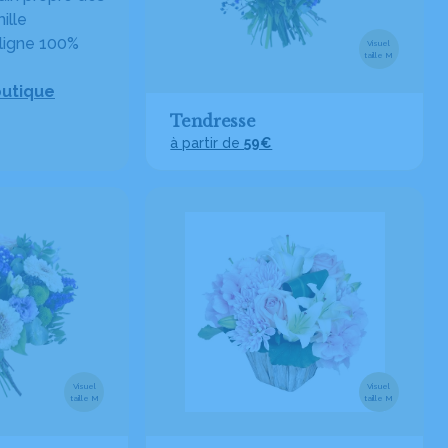
ille
ligne 100%
Visuel
taille M
outique
Tendresse
à partir de
59€
Visuel
Visuel
taille M
taille M