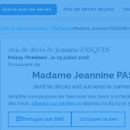
Avis de décès du jour
An
Alerte avis de décès
Avis de décès
>
Yvelines - 78
>
Poissy
>
Madame Jeannine PASQUIN
Avis de décès de Jeannine PASQUIN
Poissy
(
Yvelines
) , le 09 juillet 2026
En souvenir de :
Madame Jeannine P
dont le décès est survenu le samedi 
Simplifia vous propose de faire livrer des fleurs à la fam
des fleurs,
cliquez sur ce lien
ou appelez
04 82 53 51 
chat
link
Partager par SMS
Copier le lien