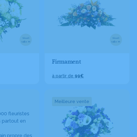
Visuel
Visuel
taille M
taille M
Firmament
à partir de
99€
Meilleure vente
00 fleuristes
 partout en
in propre des