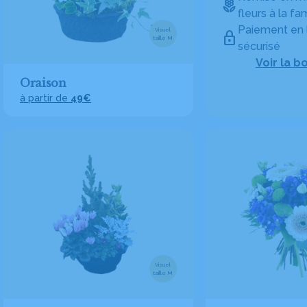
fleurs à la fam
Paiement en 
Visuel
taille M
sécurisé
Voir la b
Oraison
à partir de
49€
Visuel
taille M