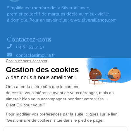
Simplifia est membre de la Silver Alliance,
premier collectif de marques dédié au mieux vieillir
à domicile. Pour en savoir plus :
www.silveralliance.com
Contactez-nous
04 82 53 51 51
contact@simplifia.fr
Réseaux sociaux
Liens utiles
Publier un avis de décès
Signaler un abus/une erreur
Gestionnaire de cookies