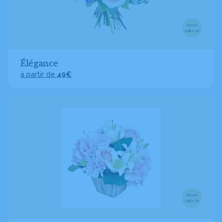
Visuel
taille M
Élégance
à partir de
49€
Visuel
taille M