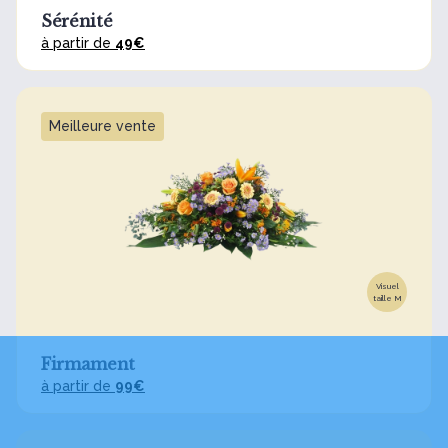
Sérénité
à partir de
49€
Meilleure vente
Visuel
taille M
Firmament
à partir de
99€