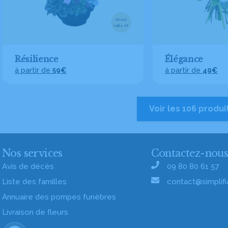
Visuel
taille M
Résilience
Élégance
à partir de
59€
à partir de
49€
Voir les 106 produi
Nos services
Contactez-nou
Avis de décès
09 80 80 61 57
Liste des familles
contact@simplifia
Annuaire des pompes funèbres
Livraison de fleurs