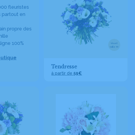
00 fleuristes
 partout en
in propre des
ille
ligne 100%
Visuel
taille M
outique
Tendresse
à partir de
59€