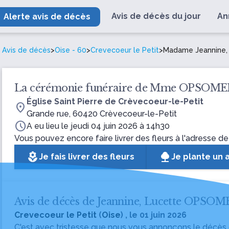
Avis de décès du jour
An
Alerte avis de décès
Avis de décès
>
Oise - 60
>
Crevecoeur le Petit
>
Madame Jeannine
La cérémonie funéraire de Mme OPSOM
Église Saint Pierre de Crèvecoeur-le-Petit
location_on
Grande rue, 60420 Crèvecoeur-le-Petit
schedule
A eu lieu le jeudi 04 juin 2026 à 14h30
Vous pouvez encore faire livrer des fleurs à l'adresse de
local_florist
Je fais livrer des fleurs
Je plante un 
Avis de décès de Jeannine, Lucette OPSO
Crevecoeur le Petit
(
Oise
) , le 01 juin 2026
C'est avec tristesse que nous vous annonçons le décès