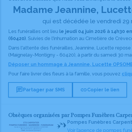
Madame Jeannine, Luce
qui est décédée le vendredi 29 
Les funérailles ont lieu
le jeudi 04 juin 2026 à 14h30 e
(60420)
.
Suivies de l'inhumation
au Cimetière
de Crèveco
Dans l'attente des funérailles, Jeannine, Lucette repose
(Maignelay-Montigny - 60420), à partir du samedi 30 mai
Déposer un hommage à Jeannine, Lucette OPSOM
Pour faire livrer des fleurs à la famille, vous pouvez
cliq
chat
link
Partager par SMS
Copier le lien
Obsèques organisées par Pompes Funèbres Carpe
Pompes Funèbres Carpent
Voir l’agence de pompes fun