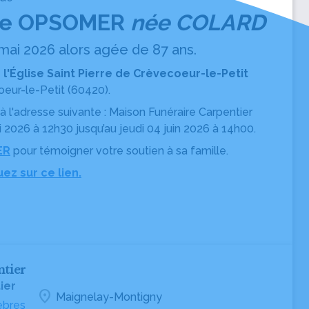
tte OPSOMER
née COLARD
mai 2026 alors agée de 87 ans.
n l'Église Saint Pierre de Crèvecoeur-le-Petit
eur-le-Petit (60420).
à l'adresse suivante : Maison Funéraire Carpentier
 2026 à 12h30 jusqu’au jeudi 04 juin 2026 à 14h00.
ER
pour témoigner votre soutien à sa famille.
uez sur ce lien.
ntier
ier
location_on
Maignelay-Montigny
èbres