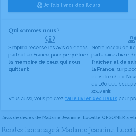
local_florist
Je fais livrer des fleurs
Qui sommes-nous ?
diversity_1
Simplifia recense les avis de décès
Notre réseau de fle
partout en France, pour
perpétuer
partenaires
livre d
la mémoire de ceux qui nous
fraîches et de sa
quittent
la France
, sur plac
de votre choix. Nou
de 160 000 bouquet
souvenir.
Vous aussi, vous pouvez
faire livrer des fleurs
pour pr
L’avis de décès de Madame Jeannine, Lucette OPSOMER a été
Rendez hommage à Madame Jeannine, Lucette 