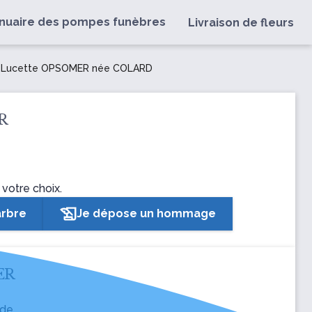
nuaire des pompes funèbres
Livraison de fleurs
, Lucette OPSOMER
née COLARD
ER
 votre choix.
arbre
Je dépose un hommage
MER
 de