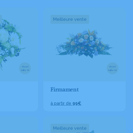
Meilleure vente
Visuel
Visuel
taille M
taille M
Firmament
à partir de
99€
Meilleure vente