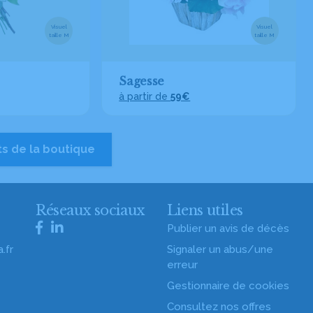
Visuel
Visuel
taille M
taille M
Sagesse
à partir de
59€
ts de la boutique
s
Réseaux sociaux
Liens utiles
Publier un avis de décès
.fr
Signaler un abus/une
erreur
Gestionnaire de cookies
Consultez nos offres