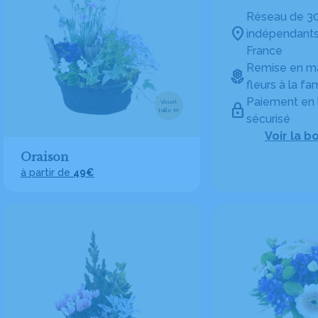
Réseau de 30
indépendants
France
Remise en ma
fleurs à la fam
Paiement en 
Visuel
taille M
sécurisé
Voir la b
Oraison
à partir de
49€