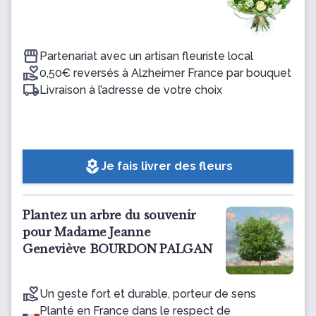
Partenariat avec un artisan fleuriste local
0,50€ reversés à Alzheimer France par bouquet
Livraison à l’adresse de votre choix
local_florist
Je fais livrer des fleurs
Plantez un arbre du souvenir
pour Madame Jeanne
Geneviève BOURDON PALGAN
Un geste fort et durable, porteur de sens
Planté en France dans le respect de