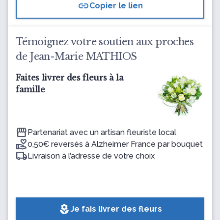
link
Copier le lien
Témoignez votre soutien aux proches
de Jean-Marie MATHIOS
Faites livrer des fleurs à la
famille
Partenariat avec un artisan fleuriste local
0,50€ reversés à Alzheimer France par bouquet
Livraison à l’adresse de votre choix
local_florist
Je fais livrer des fleurs