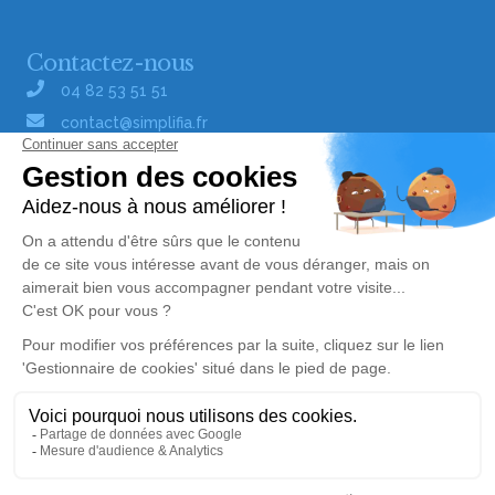
Contactez-nous
04 82 53 51 51
contact@simplifia.fr
Réseaux sociaux
Liens utiles
Publier un avis de décès
Signaler un abus/une erreur
Gestionnaire de cookies
Consultez nos offres d'emploi
Politique de traitement des données
© Simplifia - Tous droits réservés -
CGV
-
CGU
-