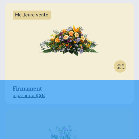
Meilleure vente
Visuel
taille M
Firmament
à partir de
99€