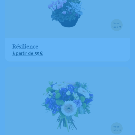
Visuel
taille M
Résilience
à partir de
59€
Visuel
taille M