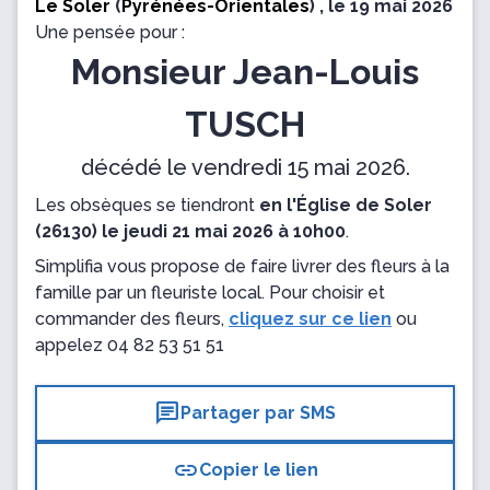
Le Soler
(
Pyrénées-Orientales
) , le 19 mai 2026
Une pensée pour :
Monsieur Jean-Louis
TUSCH
décédé le vendredi 15 mai 2026.
Les obsèques se tiendront
en l'Église de Soler
(26130) le jeudi 21 mai 2026 à 10h00
.
Simplifia vous propose de faire livrer des fleurs à la
famille par un fleuriste local. Pour choisir et
commander des fleurs,
cliquez sur ce lien
ou
appelez
04 82 53 51 51
chat
Partager par SMS
link
Copier le lien