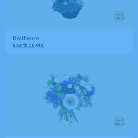
Visuel
taille M
Résilience
à partir de
59€
Visuel
taille M