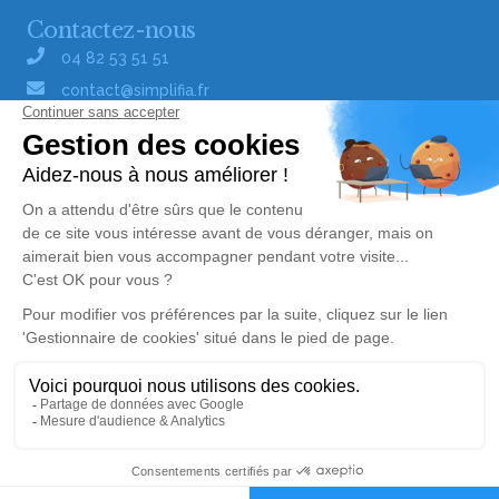
Contactez-nous
04 82 53 51 51
contact@simplifia.fr
Réseaux sociaux
Liens utiles
Publier un avis de décès
Signaler un abus/une erreur
Gestionnaire de cookies
Consultez nos offres d'emploi
Politique de traitement des données
© Simplifia - Tous droits réservés -
CGV
-
CGU
-
Mentions légales
Alerte décès