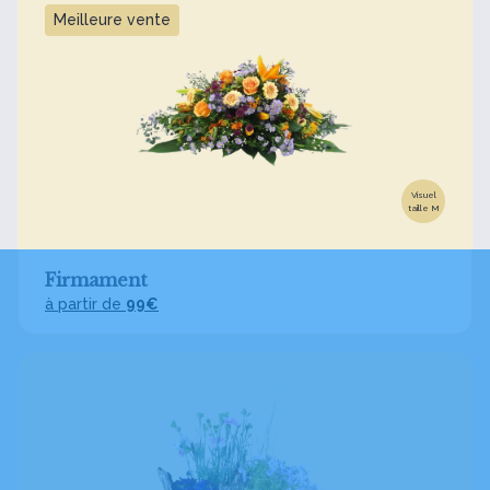
Meilleure vente
Visuel
taille M
Firmament
à partir de
99€