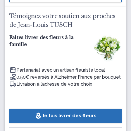
Témoignez votre soutien aux proches
de Jean-Louis TUSCH
Faites livrer des fleurs à la
famille
Partenariat avec un artisan fleuriste local
0,50€ reversés à Alzheimer France par bouquet
Livraison à l’adresse de votre choix
local_florist
Je fais livrer des fleurs