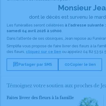
Monsieur Je
dont le décès est survenu le mardi
Les funérailles seront célébrées
à l'adresse suivante 
samedi 04 avril 2026 à 10h00
.
Dans l'attente de ses obsèques, Jean repose
au Funérari
Simplifia vous propose de faire livrer des fleurs à la fam
des fleurs,
cliquez sur ce lien
ou appelez
04 82 53 51 
chat
link
Partager par SMS
Copier le lien
Témoignez votre soutien aux proches de 
Faites livrer des fleurs à la famille