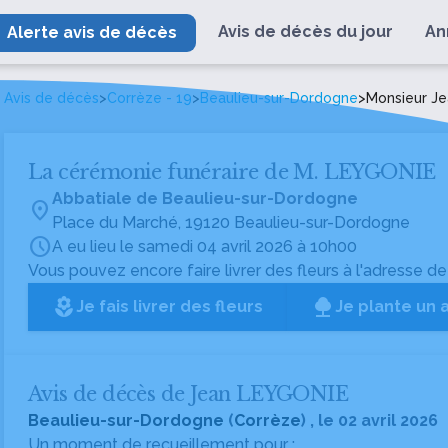
Avis de décès du jour
An
Alerte avis de décès
Avis de décès
>
Corrèze - 19
>
Beaulieu-sur-Dordogne
>
Monsieur J
La cérémonie funéraire de M. LEYGONIE
Abbatiale de Beaulieu-sur-Dordogne
location_on
Place du Marché, 19120 Beaulieu-sur-Dordogne
schedule
A eu lieu le samedi 04 avril 2026 à 10h00
Vous pouvez encore faire livrer des fleurs à l'adresse de
local_florist
Je fais livrer des fleurs
Je plante un 
Avis de décès de Jean LEYGONIE
Beaulieu-sur-Dordogne
(
Corrèze
) , le 02 avril 2026
Un moment de recueillement pour :