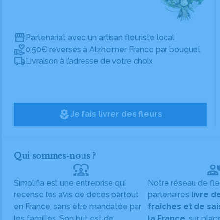
Partenariat avec un artisan fleuriste local
0,50€ reversés à Alzheimer France par bouquet
Livraison à l’adresse de votre choix
local_florist
Je fais livrer des fleurs
Qui sommes-nous ?
diversity_1
Simplifia est une entreprise qui
Notre réseau de fle
recense les avis de décès partout
partenaires
livre d
en France, sans être mandatée par
fraîches et de sa
les familles. Son but est de
la France
, sur plac