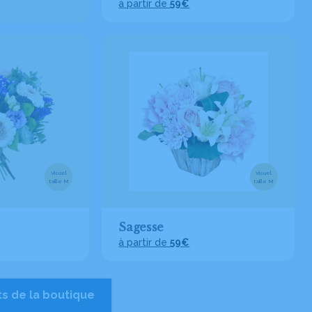
à partir de
59€
Visuel
Visuel
taille M
taille M
Sagesse
à partir de
59€
ts de la boutique