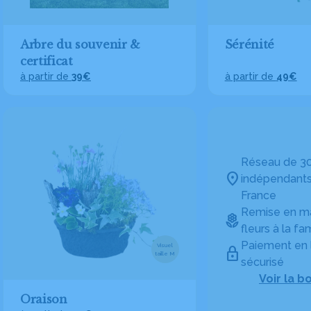
Arbre du souvenir &
Sérénité
certificat
à partir de
39€
à partir de
49€
Réseau de 30
indépendants
France
Remise en ma
fleurs à la fam
Paiement en 
Visuel
taille M
sécurisé
Voir la b
Oraison