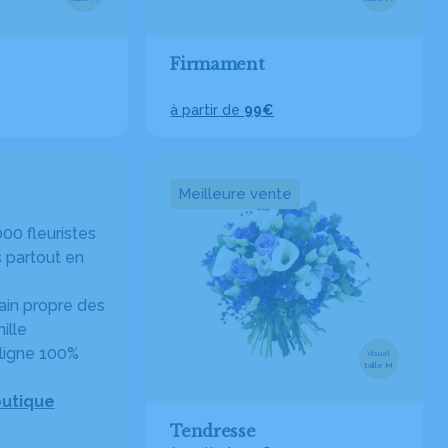
Firmament
à partir de
99€
Meilleure vente
00 fleuristes
 partout en
in propre des
ille
ligne 100%
Visuel
taille M
outique
Tendresse