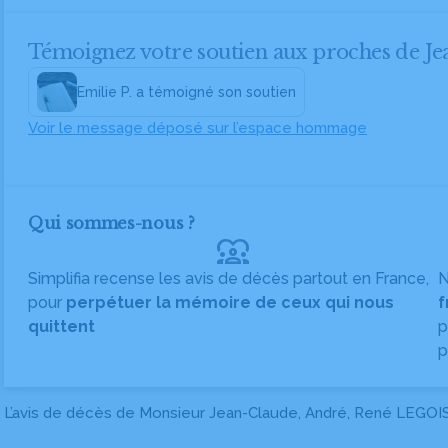
Témoignez votre soutien aux proches de J
Emilie P. a témoigné son soutien
Voir le message déposé sur l’espace hommage
Qui sommes-nous ?
diversity_1
Simplifia recense les avis de décès partout en France,
N
pour
perpétuer la mémoire de ceux qui nous
f
quittent
p
p
L’avis de décès de Monsieur Jean-Claude, André, René LEGOIS