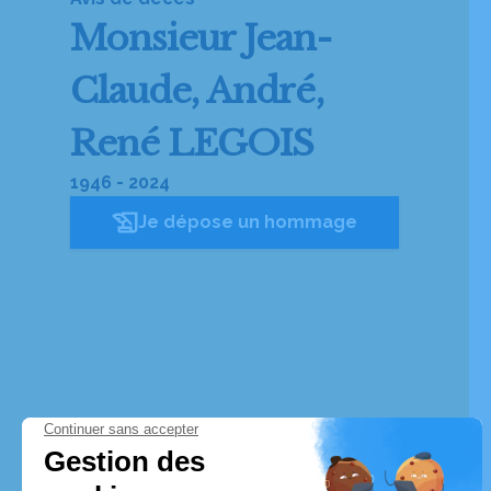
Monsieur
Jean-
Claude, André,
René LEGOIS
1946 - 2024
Je dépose un hommage