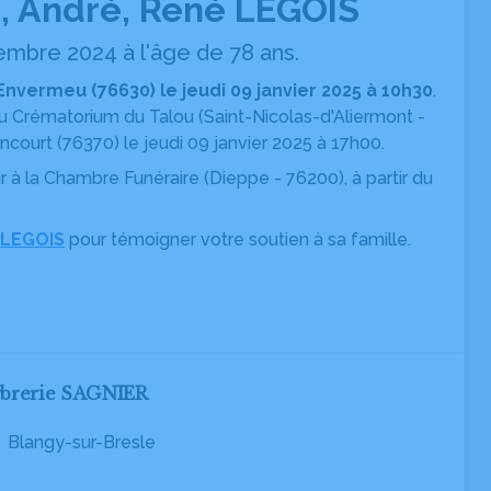
, André, René LEGOIS
embre 2024 à l'âge de 78 ans.
Envermeu (76630) le jeudi 09 janvier 2025 à 10h30
.
 au Crématorium du Talou
(Saint-Nicolas-d'Aliermont -
ncourt (76370) le jeudi 09 janvier 2025 à 17h00.
ir
à la Chambre Funéraire
(Dieppe - 76200), à partir du
 LEGOIS
pour témoigner votre soutien à sa famille.
rbrerie SAGNIER
on
Blangy-sur-Bresle