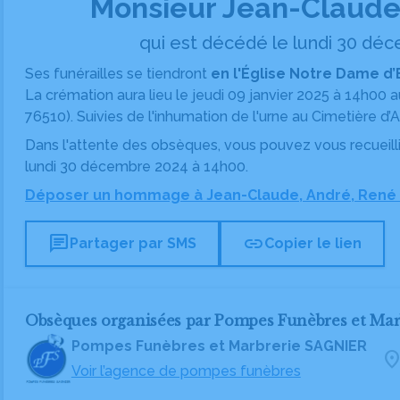
Monsieur Jean-Claude
qui est décédé le lundi 30 déc
Ses funérailles se tiendront
en l'Église Notre Dame d’
La crémation aura lieu
le jeudi 09 janvier 2025 à 14h00
76510).
Suivies de l'inhumation de l'urne
au Cimetière
d’A
Dans l'attente des obsèques, vous pouvez vous recueill
lundi 30 décembre 2024 à 14h00.
Déposer un hommage à Jean-Claude, André, René
chat
link
Partager par SMS
Copier le lien
Obsèques organisées par Pompes Funèbres et Ma
Pompes Funèbres et Marbrerie SAGNIER
location_
Voir l’agence de pompes funèbres