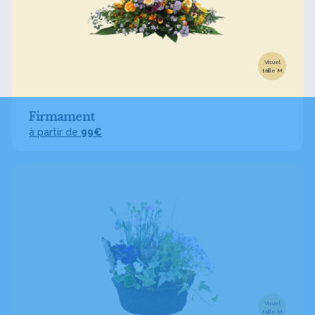
Visuel
taille M
Firmament
à partir de
99€
Visuel
taille M