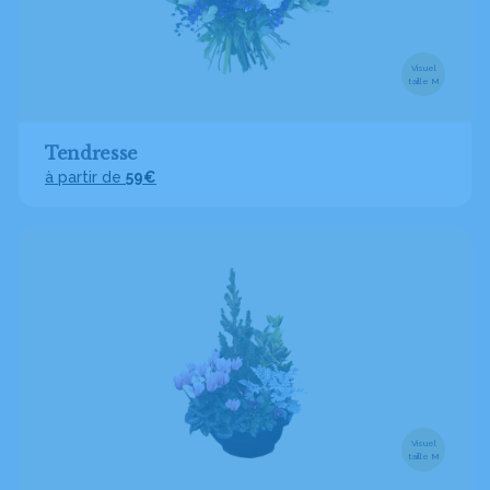
Visuel
taille M
Tendresse
à partir de
59€
Visuel
taille M