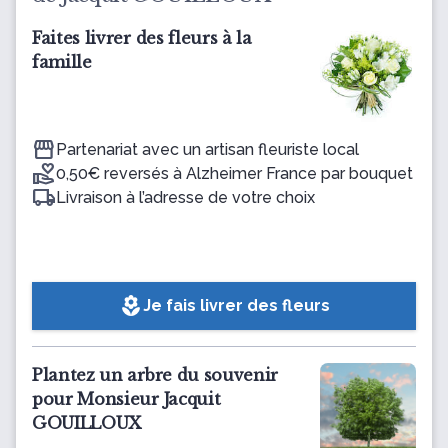
Faites livrer des fleurs à la
famille
Partenariat avec un artisan fleuriste local
0,50€ reversés à Alzheimer France par bouquet
Livraison à l’adresse de votre choix
local_florist
Je fais livrer des fleurs
Plantez un arbre du souvenir
pour Monsieur Jacquit
GOUILLOUX