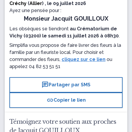
Créchy
(
Allier
) , le 09 juillet 2026
Ayez une pensée pour :
Monsieur Jacquit GOUILLOUX
Les obsèques se tiendront
au Crématorium de
Vichy (03200) le samedi 11 juillet 2026 à 08h30
.
Simplifia vous propose de faire livrer des fleurs à la
famille par un fleuriste local. Pour choisir et
commander des fleurs,
cliquez sur ce lien
ou
appelez
04 82 53 51 51
chat
Partager par SMS
link
Copier le lien
Témoignez votre soutien aux proches
de Jacquit GOUILLOUX