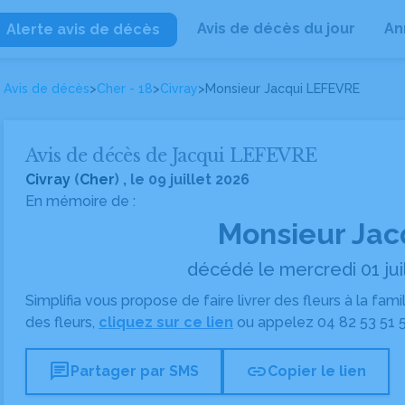
Avis de décès du jour
An
Alerte avis de décès
Avis de décès
>
Cher - 18
>
Civray
>
Monsieur Jacqui LEFEVRE
Avis de décès de Jacqui LEFEVRE
Civray
(
Cher
) , le 09 juillet 2026
En mémoire de :
Monsieur Jac
décédé le mercredi 01 jui
Simplifia vous propose de faire livrer des fleurs à la fam
des fleurs,
cliquez sur ce lien
ou appelez
04 82 53 51 
chat
link
Partager par SMS
Copier le lien