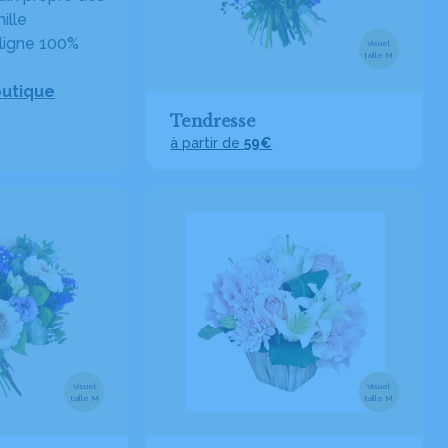
ille
ligne 100%
Visuel
taille M
outique
Tendresse
à partir de
59€
Visuel
Visuel
taille M
taille M