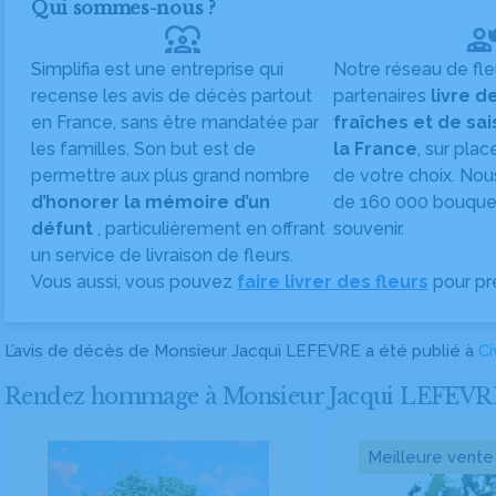
Qui sommes-nous ?
diversity_1
Simplifia est une entreprise qui
Notre réseau de fle
recense les avis de décès partout
partenaires
livre d
en France, sans être mandatée par
fraîches et de sa
les familles. Son but est de
la France
, sur plac
permettre aux plus grand nombre
de votre choix. Nou
d’honorer la mémoire d’un
de 160 000 bouquet
défunt
, particulièrement en offrant
souvenir.
un service de livraison de fleurs.
Vous aussi, vous pouvez
faire livrer des fleurs
pour pr
L’avis de décès de Monsieur Jacqui LEFEVRE a été publié à
Ci
Rendez hommage à Monsieur Jacqui LEFEVRE en 
Meilleure vente