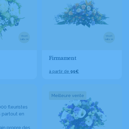
Visuel
Visuel
taille M
taille M
Firmament
à partir de
99€
Meilleure vente
00 fleuristes
 partout en
in propre des