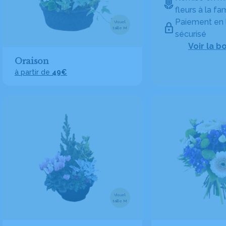
fleurs à la fam
Paiement en 
Visuel
taille M
sécurisé
Voir la b
Oraison
à partir de
49€
Visuel
taille M