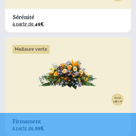
Sérénité
à partir de
49€
Meilleure vente
Visuel
taille M
Firmament
à partir de
99€