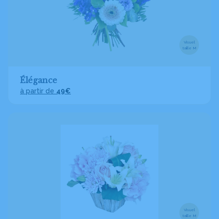
Visuel
taille M
Élégance
à partir de
49€
Visuel
taille M