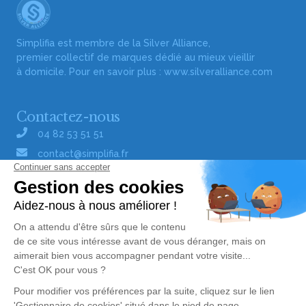
Simplifia est membre de la Silver Alliance,
premier collectif de marques dédié au mieux vieillir
à domicile. Pour en savoir plus :
www.silveralliance.com
Contactez-nous
04 82 53 51 51
contact@simplifia.fr
Réseaux sociaux
Liens utiles
Publier un avis de décès
Signaler un abus/une erreur