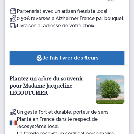
Partenariat avec un artisan fleuriste local
0,50€ reversés à Alzheimer France par bouquet
Livraison à l’adresse de votre choix
local_florist
Je fais livrer des fleurs
Plantez un arbre du souvenir
pour Madame Jacqueline
LECOUTURIER
Un geste fort et durable, porteur de sens
Planté en France dans le respect de
l’écosystème local
La famille recevra un certificat personnalisé