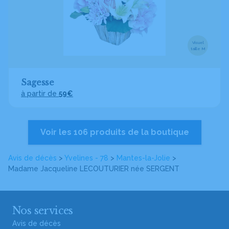
Visuel
taille M
Sagesse
à partir de
59€
Voir les 106 produits de la boutique
Avis de décès
>
Yvelines - 78
>
Mantes-la-Jolie
>
Madame Jacqueline LECOUTURIER
née SERGENT
Nos services
Avis de décès