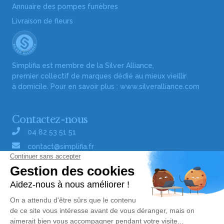
Annuaire des pompes funèbres
Livraison de fleurs
Simplifia est membre de la Silver Alliance,
premier collectif de marques dédié au mieux vieillir
à domicile. Pour en savoir plus :
www.silveralliance.com
Contactez-nous
04 82 53 51 51
contact@simplifia.fr
Réseaux sociaux
Liens utiles