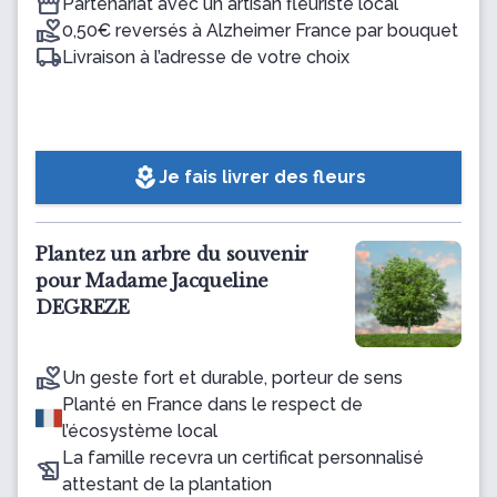
Partenariat avec un artisan fleuriste local
0,50€ reversés à Alzheimer France par bouquet
Livraison à l’adresse de votre choix
local_florist
Je fais livrer des fleurs
Plantez un arbre du souvenir
pour Madame Jacqueline
DEGREZE
Un geste fort et durable, porteur de sens
Planté en France dans le respect de
l’écosystème local
La famille recevra un certificat personnalisé
attestant de la plantation