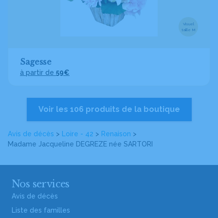
Visuel
taille M
Sagesse
à partir de
59€
Voir les 106 produits de la boutique
Avis de décès
>
Loire - 42
>
Renaison
>
Madame Jacqueline DEGREZE
née SARTORI
Nos services
Avis de décès
Liste des familles