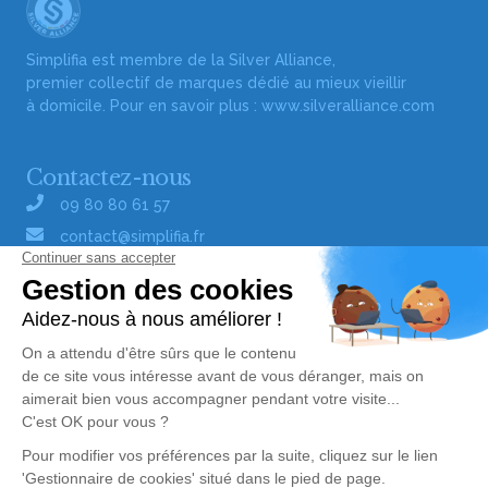
Simplifia est membre de la Silver Alliance,
premier collectif de marques dédié au mieux vieillir
à domicile. Pour en savoir plus :
www.silveralliance.com
Contactez-nous
09 80 80 61 57
contact@simplifia.fr
Réseaux sociaux
Liens utiles
Publier un avis de décès
Signaler un abus/une erreur