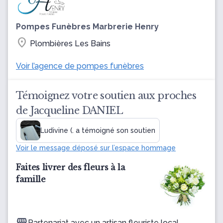
Pompes Funèbres Marbrerie Henry
location_on
Plombières Les Bains
Voir l’agence de pompes funèbres
Témoignez votre soutien aux proches
de Jacqueline DANIEL
Ludivine (. a témoigné son soutien
Voir le message déposé sur l’espace hommage
Faites livrer des fleurs à la
famille
Partenariat avec un artisan fleuriste local