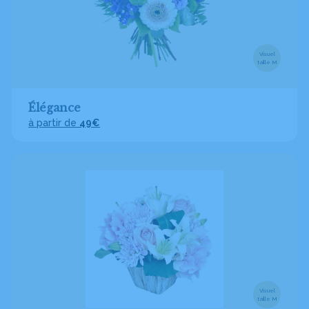
Visuel
taille M
Élégance
à partir de
49€
Visuel
taille M