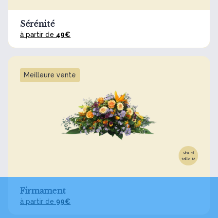
Sérénité
à partir de
49€
Meilleure vente
Visuel
taille M
Firmament
à partir de
99€