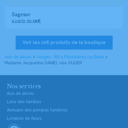
Sagesse
à partir de
59€
Voir les 106 produits de la boutique
Avis de décès
>
Vosges - 88
>
Plombières les Bains
>
Madame Jacqueline DANIEL
née OUGER
Nos services
Avis de décès
Liste des familles
Annuaire des pompes funèbres
Livraison de fleurs