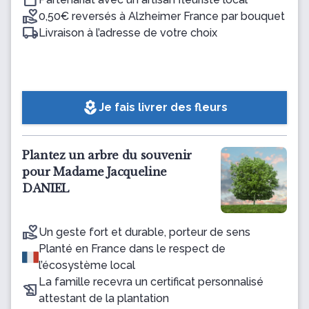
0,50€ reversés à Alzheimer France par bouquet
Livraison à l’adresse de votre choix
local_florist
Je fais livrer des fleurs
Plantez un arbre du souvenir
pour Madame Jacqueline
DANIEL
Un geste fort et durable, porteur de sens
Planté en France dans le respect de
l’écosystème local
La famille recevra un certificat personnalisé
attestant de la plantation