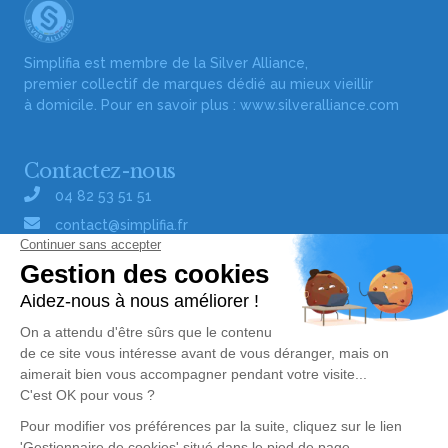
Simplifia est membre de la Silver Alliance,
premier collectif de marques dédié au mieux vieillir
à domicile. Pour en savoir plus :
www.silveralliance.com
Contactez-nous
04 82 53 51 51
contact@simplifia.fr
Réseaux sociaux
Liens utiles
Publier un avis de décès
Signaler un abus/une erreur