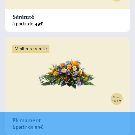
Sérénité
à partir de
49€
Meilleure vente
Visuel
taille M
Firmament
à partir de
99€