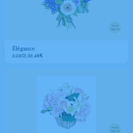
Visuel
taille M
Élégance
à partir de
49€
Visuel
taille M