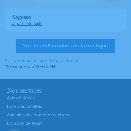
Sagesse
à partir de
59€
Voir les 106 produits de la boutique
Avis de décès
>
Tarn - 81
>
Castres
>
Monsieur Henri WEHRLEN
Nos services
Avis de décès
Liste des familles
Annuaire des pompes funèbres
Livraison de fleurs