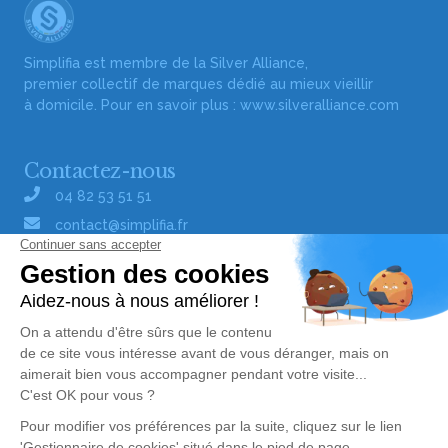
Simplifia est membre de la Silver Alliance,
premier collectif de marques dédié au mieux vieillir
à domicile. Pour en savoir plus :
www.silveralliance.com
Contactez-nous
04 82 53 51 51
contact@simplifia.fr
Réseaux sociaux
Liens utiles
Publier un avis de décès
Signaler un abus/une erreur