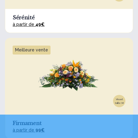
Sérénité
à partir de
49€
Meilleure vente
Visuel
taille M
Firmament
à partir de
99€