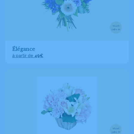
Visuel
taille M
Élégance
à partir de
49€
Visuel
taille M