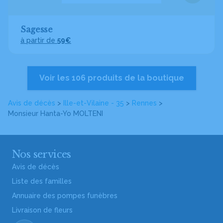
Sagesse
à partir de
59€
Voir les 106 produits de la boutique
Avis de décès
>
Ille-et-Vilaine - 35
>
Rennes
>
Monsieur Hanta-Yo MOLTENI
Nos services
Avis de décès
Liste des familles
Annuaire des pompes funèbres
Livraison de fleurs