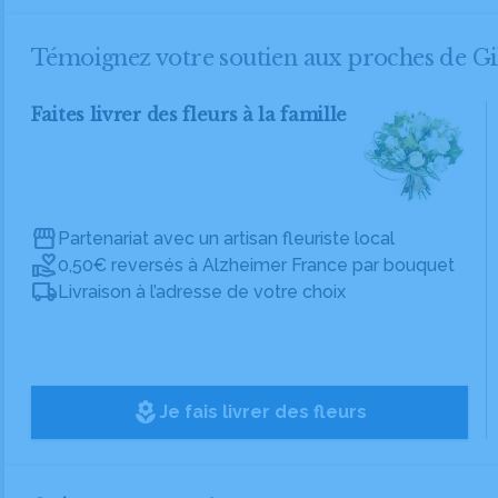
Témoignez votre soutien aux proches de G
Faites livrer des fleurs à la famille
Partenariat avec un artisan fleuriste local
0,50€ reversés à Alzheimer France par bouquet
Livraison à l’adresse de votre choix
local_florist
Je fais livrer des fleurs