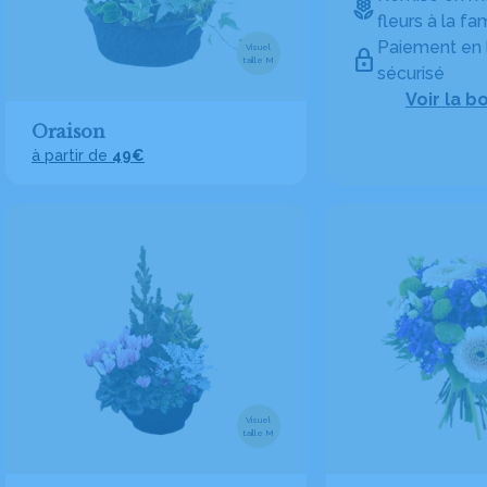
fleurs à la fam
Paiement en 
Visuel
taille M
sécurisé
Voir la b
Oraison
à partir de
49€
Visuel
taille M