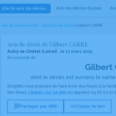
Avis de décès du jour
An
Alerte avis de décès
Avis de décès
>
Loiret - 45
>
Autry-le-Châtel
>
Gilbert CARRE
Avis de décès de Gilbert CARRE
Autry-le-Châtel
(
Loiret
) , le 13 mars 2025
En souvenir de :
Gilbert
dont le décès est survenu le samed
Simplifia vous propose de faire livrer des fleurs à la fam
des fleurs,
cliquez sur ce lien
ou appelez
04 82 53 51 
chat
link
Partager par SMS
Copier le lien