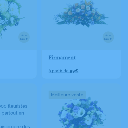
Visuel
Visuel
taille M
taille M
Firmament
à partir de
99€
Meilleure vente
00 fleuristes
 partout en
in propre des