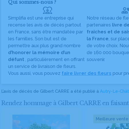
Qui sommes-nous ?
diversity_1
Simplifia est une entreprise qui
Notre réseau de fle
recense les avis de décès partout
partenaires
livre d
en France, sans être mandatée par
fraîches et de sa
les familles. Son but est de
la France
, sur plac
permettre aux plus grand nombre
de votre choix. Nou
d’honorer la mémoire d’un
de 160 000 bouquet
défunt
, particulièrement en offrant
souvenir.
un service de livraison de fleurs.
Vous aussi, vous pouvez
faire livrer des fleurs
pour pr
L’avis de décès de Gilbert CARRE a été publié à
Autry-Le-Chât
Rendez hommage à Gilbert CARRE en faisant li
Meilleure vente