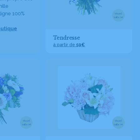
ille
ligne 100%
Visuel
taille M
outique
Tendresse
à partir de
59€
Visuel
Visuel
taille M
taille M