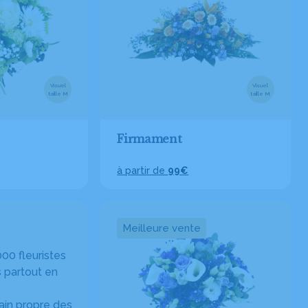
Visuel
Visuel
taille M
taille M
Firmament
à partir de
99€
Meilleure vente
00 fleuristes
 partout en
in propre des