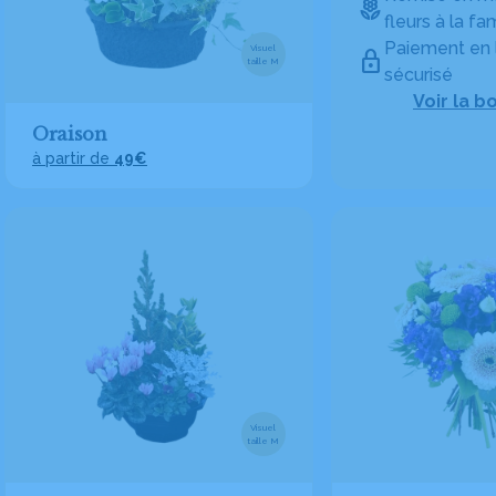
fleurs à la fam
Paiement en 
Visuel
taille M
sécurisé
Voir la b
Oraison
à partir de
49€
Visuel
taille M