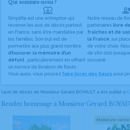
Qui sommes-nous ?
diversity_1
Simplifia est une entreprise qui
Notre réseau de fle
recense les avis de décès partout
partenaires
livre d
en France, sans être mandatée par
fraîches et de sa
les familles. Son but est de
la France
, sur plac
permettre aux plus grand nombre
de votre choix. Nou
d’honorer la mémoire d’un
de 160 000 bouquet
défunt
, particulièrement en offrant
souvenir.
un service de livraison de fleurs.
Vous aussi, vous pouvez
faire livrer des fleurs
pour pr
L’avis de décès de Monsieur Gérard BOYAULT a été publié à
C
Rendez hommage à Monsieur Gérard BOYAULT en
Meilleure vente