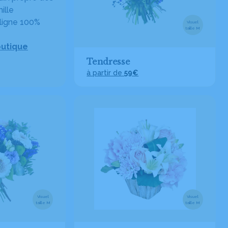
ille
ligne 100%
Visuel
taille M
outique
Tendresse
à partir de
59€
Visuel
Visuel
taille M
taille M