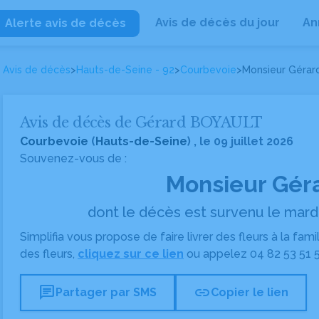
Avis de décès du jour
An
Alerte avis de décès
Avis de décès
>
Hauts-de-Seine - 92
>
Courbevoie
>
Monsieur Géra
Avis de décès de Gérard BOYAULT
Courbevoie
(
Hauts-de-Seine
) , le 09 juillet 2026
Souvenez-vous de :
Monsieur Gér
dont le décès est survenu le mardi 
Simplifia vous propose de faire livrer des fleurs à la fam
des fleurs,
cliquez sur ce lien
ou appelez
04 82 53 51 
chat
link
Partager par SMS
Copier le lien