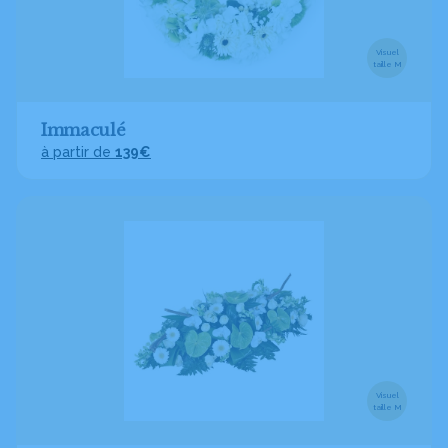
Visuel
taille M
Immaculé
à partir de
139€
Visuel
taille M