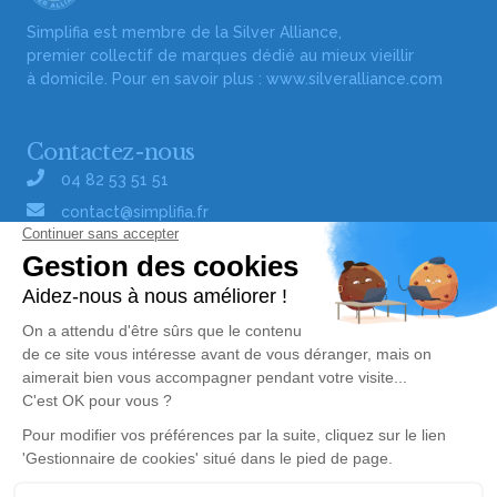
Simplifia est membre de la Silver Alliance,
premier collectif de marques dédié au mieux vieillir
à domicile. Pour en savoir plus :
www.silveralliance.com
Contactez-nous
04 82 53 51 51
contact@simplifia.fr
Réseaux sociaux
Liens utiles
Publier un avis de décès
Signaler un abus/une erreur
Gestionnaire de cookies