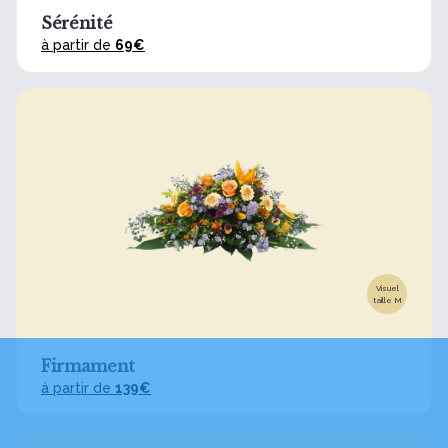
Sérénité
à partir de
69€
Visuel
taille M
Firmament
à partir de
139€