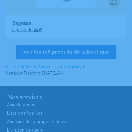
Visuel
taille M
Sagesse
à partir de
59€
Voir les 106 produits de la boutique
Avis de décès
>
Doubs - 25
>
Nommay
>
Monsieur Frédéric CHATELAIN
Nos services
Avis de décès
Liste des familles
Annuaire des pompes funèbres
Livraison de fleurs