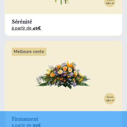
taille M
Sérénité
à partir de
49€
Meilleure vente
Visuel
taille M
Firmament
à partir de
99€