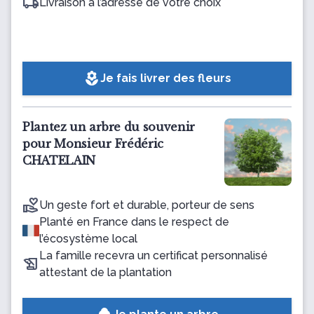
Livraison à l’adresse de votre choix
local_florist
Je fais livrer des fleurs
Plantez un arbre du souvenir
pour Monsieur Frédéric
CHATELAIN
Un geste fort et durable, porteur de sens
Planté en France dans le respect de
l’écosystème local
La famille recevra un certificat personnalisé
attestant de la plantation