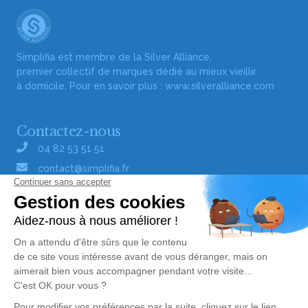
Simplifia est membre de la Silver Alliance,
premier collectif de marques dédié au mieux vieillir
à domicile. Pour en savoir plus :
www.silveralliance.com
Contactez-nous
04 82 53 51 51
contact@simplifia.fr
Réseaux sociaux
Liens utiles
Publier un avis de décès