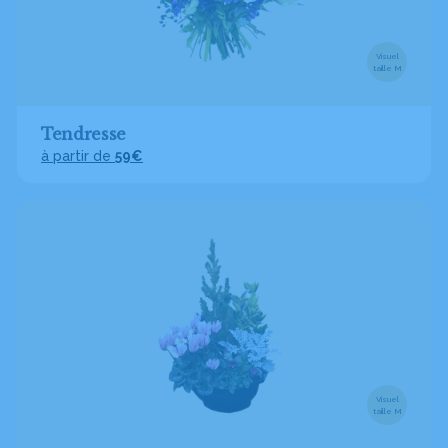
Visuel
taille M
Tendresse
à partir de
59€
Visuel
taille M