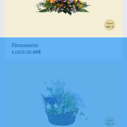
Visuel
taille M
Firmament
à partir de
99€
Visuel
taille M