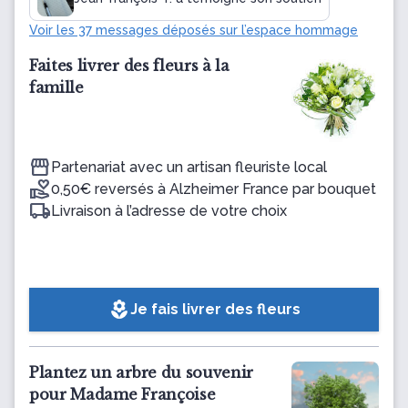
Voir les 37 messages déposés sur l’espace hommage
Faites livrer des fleurs à la
famille
Partenariat avec un artisan fleuriste local
0,50€ reversés à Alzheimer France par bouquet
Livraison à l’adresse de votre choix
local_florist
Je fais livrer des fleurs
Plantez un arbre du souvenir
pour Madame Françoise