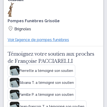
Pompes Funèbres Grisolle
location_on
Brignoles
Voir l’agence de pompes funèbres
Témoignez votre soutien aux proches
de Françoise PACCIARELLI
Pierrette a témoigné son soutien
Silvana T. a témoigné son soutien
Famille P. a témoigné son soutien
Jean-françois T. a témoigné son soutien