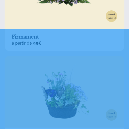
Visuel
taille M
Firmament
à partir de
99€
Visuel
taille M