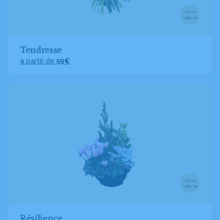
Visuel
taille M
Tendresse
à partir de
59€
Visuel
taille M
Résilience