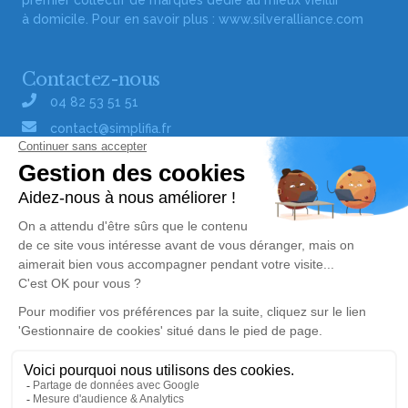
premier collectif de marques dédié au mieux vieillir
à domicile. Pour en savoir plus :
www.silveralliance.com
Contactez-nous
04 82 53 51 51
contact@simplifia.fr
Réseaux sociaux
Liens utiles
Publier un avis de décès
Signaler un abus/une erreur
Gestionnaire de cookies
Consultez nos offres d'emploi
Politique de traitement des données