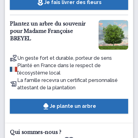
local_florist
Je fais livrer des fleurs
Plantez un arbre du souvenir
pour Madame Françoise
BREYEL
Un geste fort et durable, porteur de sens
Planté en France dans le respect de
l’écosystème local
La famille recevra un certificat personnalisé
attestant de la plantation
Je plante un arbre
Qui sommes-nous ?