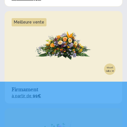
Meilleure vente
Visuel
taille M
Firmament
à partir de
99€