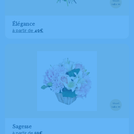
Visuel
taille M
Élégance
à partir de
49€
Visuel
taille M
Sagesse
à partir de
59€