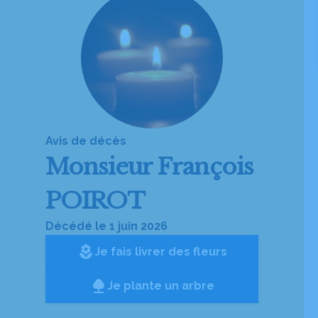
Avis de décès
Monsieur
François
POIROT
Décédé le 1 juin 2026
local_florist
Je fais livrer des fleurs
Je plante un arbre