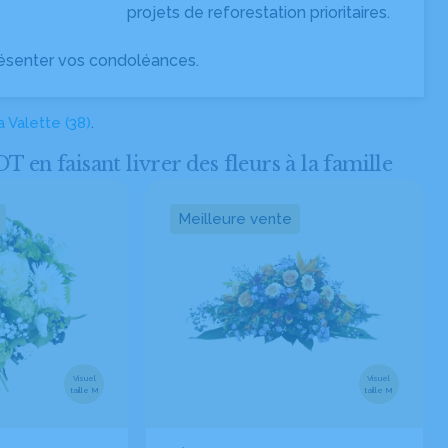
projets de reforestation prioritaires.
ésenter vos condoléances.
a Valette (38)
.
 faisant livrer des fleurs à la famille
Meilleure vente
Visuel
Visuel
taille M
taille M