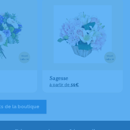
Visuel
Visuel
taille M
taille M
Sagesse
à partir de
59€
ts de la boutique