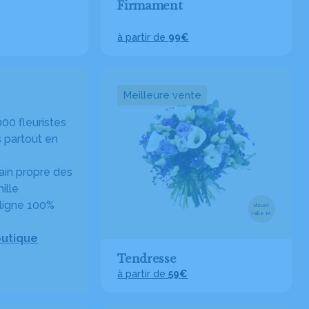
Firmament
à partir de
99€
Meilleure vente
00 fleuristes
 partout en
in propre des
ille
ligne 100%
Visuel
taille M
outique
Tendresse
à partir de
59€