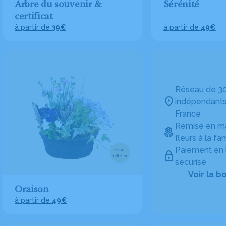
Arbre du souvenir &
Sérénité
certificat
à partir de
39€
à partir de
49€
Réseau de 30
indépendants
France
Remise en ma
fleurs à la fam
Paiement en 
Visuel
taille M
sécurisé
Voir la b
Oraison
à partir de
49€