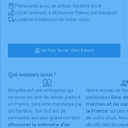
Partenariat avec un artisan fleuriste local
0,50€ reversés à Alzheimer France par bouquet
Livraison à l’adresse de votre choix
local_florist
Je fais livrer des fleurs
Qui sommes-nous ?
diversity_1
Simplifia est une entreprise qui
Notre réseau de fle
recense les avis de décès partout
partenaires
livre d
en France, sans être mandatée par
fraîches et de sa
les familles. Son but est de
la France
, sur plac
permettre aux plus grand nombre
de votre choix. Nou
d’honorer la mémoire d’un
de 160 000 bouquet