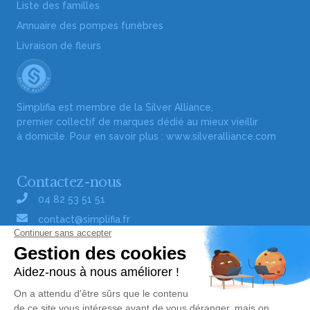
Liste des familles
Annuaire des pompes funèbres
Livraison de fleurs
Simplifia est membre de la Silver Alliance,
premier collectif de marques dédié au mieux vieillir
à domicile. Pour en savoir plus :
www.silveralliance.com
Contactez-nous
04 82 53 51 51
contact@simplifia.fr
Réseaux sociaux