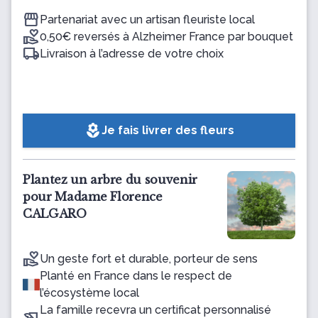
Partenariat avec un artisan fleuriste local
0,50€ reversés à Alzheimer France par bouquet
Livraison à l’adresse de votre choix
local_florist
Je fais livrer des fleurs
Plantez un arbre du souvenir
pour Madame Florence
CALGARO
Un geste fort et durable, porteur de sens
Planté en France dans le respect de
l’écosystème local
La famille recevra un certificat personnalisé