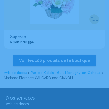
Visuel
taille M
Sagesse
à partir de
59€
Voir les 106 produits de la boutique
Avis de décès
>
Pas-de-Calais - 62
>
Montigny-en-Gohelle
>
Madame Florence CALGARO
née GIANOLI
Nos services
Avis de décès