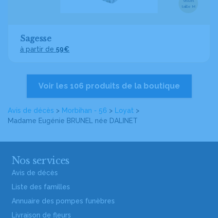
Visuel
taille M
Sagesse
à partir de
59€
Voir les 106 produits de la boutique
Avis de décès
>
Morbihan - 56
>
Loyat
>
Madame Eugénie BRUNEL
née DALINET
Nos services
Avis de décès
Liste des familles
Annuaire des pompes funèbres
Livraison de fleurs