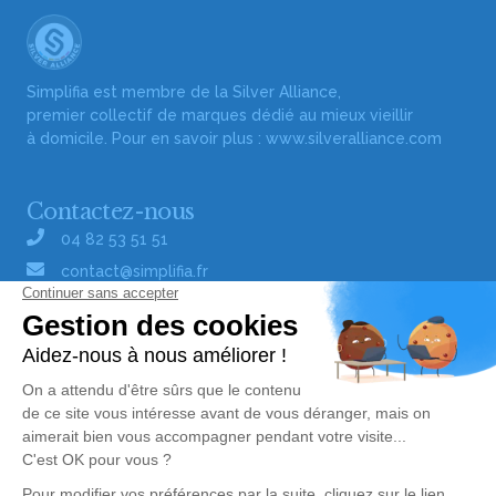
Simplifia est membre de la Silver Alliance,
premier collectif de marques dédié au mieux vieillir
à domicile. Pour en savoir plus :
www.silveralliance.com
Contactez-nous
04 82 53 51 51
contact@simplifia.fr
Réseaux sociaux
Liens utiles
Publier un avis de décès