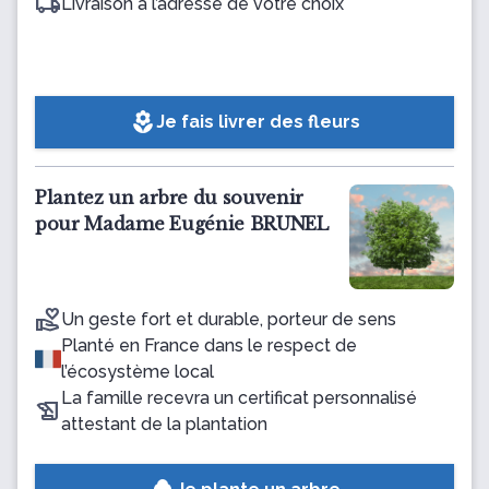
Livraison à l’adresse de votre choix
local_florist
Je fais livrer des fleurs
Plantez un arbre du souvenir
pour Madame Eugénie BRUNEL
Un geste fort et durable, porteur de sens
Planté en France dans le respect de
l’écosystème local
La famille recevra un certificat personnalisé
attestant de la plantation