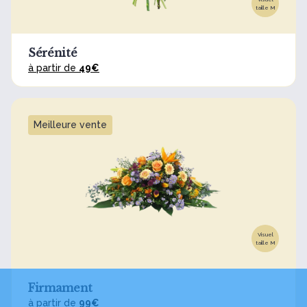
taille M
Sérénité
à partir de
49€
Meilleure vente
Visuel
taille M
Firmament
à partir de
99€