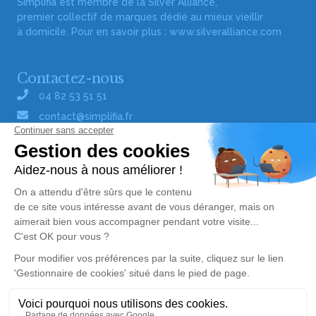
Simplifia est membre de la Silver Alliance,
premier collectif de marques dédié au mieux vieillir
à domicile. Pour en savoir plus :
www.silveralliance.com
Contactez-nous
04 82 53 51 51
contact@simplifia.fr
Réseaux sociaux
Liens utiles
Publier un avis de décès
Signaler un abus/une erreur
Gestionnaire de cookies
Consultez nos offres d'emploi