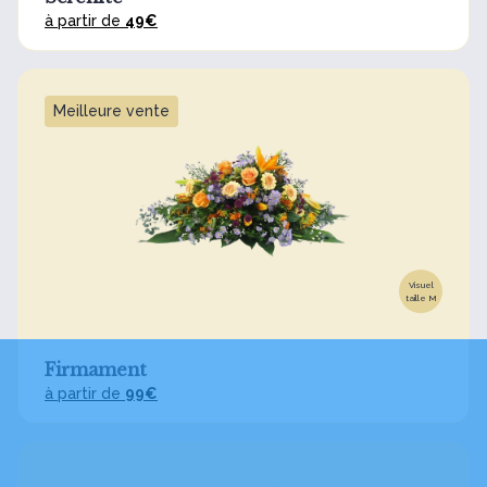
à partir de
49€
Meilleure vente
Visuel
taille M
Firmament
à partir de
99€