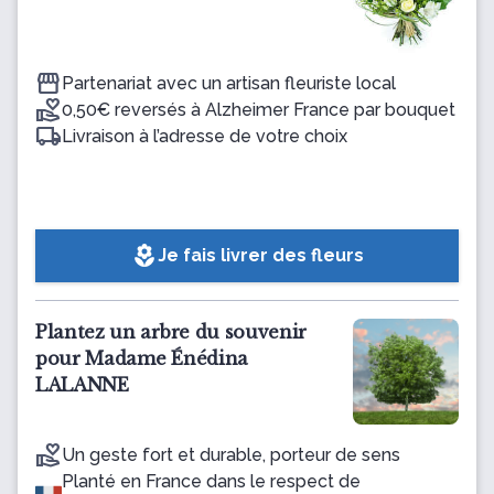
Partenariat avec un artisan fleuriste local
0,50€ reversés à Alzheimer France par bouquet
Livraison à l’adresse de votre choix
local_florist
Je fais livrer des fleurs
Plantez un arbre du souvenir
pour Madame Énédina
LALANNE
Un geste fort et durable, porteur de sens
Planté en France dans le respect de