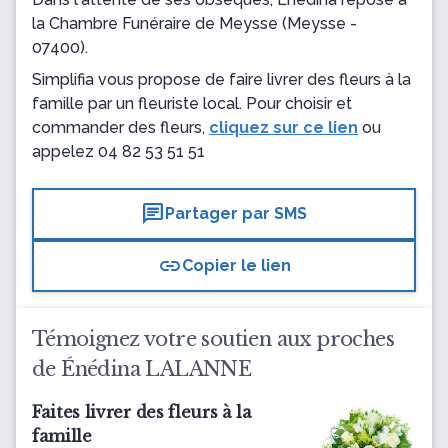
la Chambre Funéraire de Meysse
(Meysse -
07400).
Simplifia vous propose de faire livrer des fleurs à la
famille par un fleuriste local. Pour choisir et
commander des fleurs,
cliquez sur ce lien
ou
appelez
04 82 53 51 51
chat
Partager par SMS
link
Copier le lien
Témoignez votre soutien aux proches
de Énédina LALANNE
Faites livrer des fleurs à la
famille