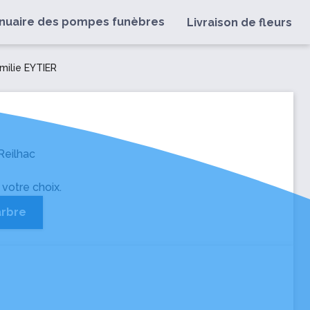
nuaire des pompes funèbres
Livraison de fleurs
ilie EYTIER
Reilhac
 votre choix.
arbre