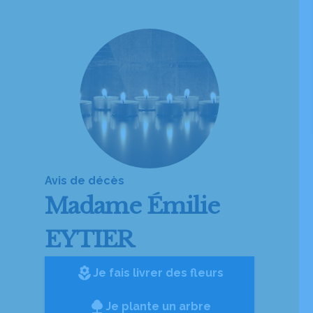
Avis de décès
Madame
Émilie
EYTIER
local_florist
Je fais livrer des fleurs
Je plante un arbre