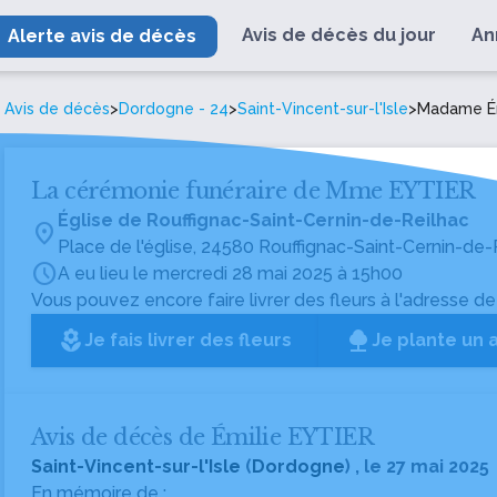
Avis de décès du jour
An
Alerte avis de décès
Avis de décès
>
Dordogne - 24
>
Saint-Vincent-sur-l'Isle
>
Madame Ém
La cérémonie funéraire de Mme EYTIER
Église de Rouffignac-Saint-Cernin-de-Reilhac
location_on
Place de l'église, 24580 Rouffignac-Saint-Cernin-de-
schedule
A eu lieu le mercredi 28 mai 2025 à 15h00
Vous pouvez encore faire livrer des fleurs à l'adresse de
local_florist
Je fais livrer des fleurs
Je plante un 
Avis de décès de Émilie EYTIER
Saint-Vincent-sur-l'Isle
(
Dordogne
) , le 27 mai 2025
En mémoire de :