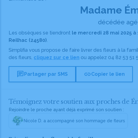
Madame Émi
décédée agée
Les obsèques se tiendront
le mercredi 28 mai 2025 à 
Reilhac (24580)
.
Simplifia vous propose de faire livrer des fleurs à la fam
des fleurs,
cliquez sur ce lien
ou appelez
04 82 53 51 
chat
link
Partager par SMS
Copier le lien
Témoignez votre soutien aux proches de É
Rejoindre le proche ayant déjà exprimé son soutien :
Nicole D. a accompagné son hommage de fleurs