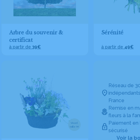
Arbre du souvenir &
Sérénité
certificat
à partir de
39€
à partir de
49€
Réseau de 30
indépendants
France
Remise en ma
fleurs à la fam
Paiement en 
Visuel
taille M
sécurisé
Voir la b