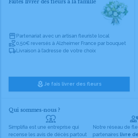
Faites livrer des fleurs à la famille
Partenariat avec un artisan fleuriste local
0,50€ reversés à Alzheimer France par bouquet
Livraison à l’adresse de votre choix
local_florist
Je fais livrer des fleurs
Qui sommes-nous ?
diversity_1
Simplifia est une entreprise qui
Notre réseau de fle
recense les avis de décès partout
partenaires
livre d