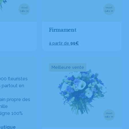
Visuel
Visuel
taille M
taille M
Firmament
à partir de
99€
Meilleure vente
00 fleuristes
 partout en
in propre des
ille
ligne 100%
Visuel
taille M
outique