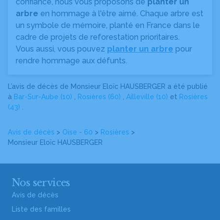
confiance, nous vous proposons de
planter un
arbre
en hommage à l'être aimé. Chaque arbre est
un symbole de mémoire, planté en France dans le
cadre de projets de reforestation prioritaires.
Vous aussi, vous pouvez
planter un arbre
pour
rendre hommage aux défunts.
L’avis de décès de Monsieur Eloïc HAUSBERGER a été publié
à
Bar-Sur-Aube (10)
,
Rosières (60)
,
Ailleville (10)
et
Rosières
(43)
.
Avis de décès
>
Oise - 60
>
Rosières
>
Monsieur Eloïc HAUSBERGER
Nos services
Avis de décès
Liste des familles