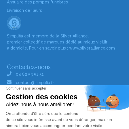
Annuaire des pompes funèbres
Livraison de fleurs
Simplifia est membre de la Silver Alliance,
premier collectif de marques dédié au mieux vieillir
à domicile. Pour en savoir plus :
www.silveralliance.com
Contactez-nous
04 82 53 51 51
contact@simplifia.fr
Réseaux sociaux
Liens utiles