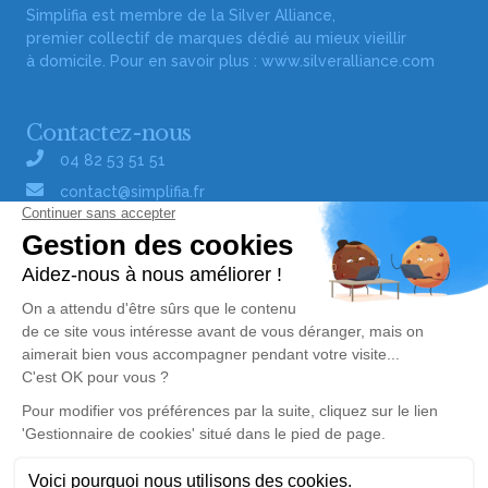
Simplifia est membre de la Silver Alliance,
premier collectif de marques dédié au mieux vieillir
à domicile. Pour en savoir plus :
www.silveralliance.com
Contactez-nous
04 82 53 51 51
contact@simplifia.fr
Réseaux sociaux
Liens utiles
Publier un avis de décès
Signaler un abus/une erreur
Gestionnaire de cookies
Consultez nos offres d'emploi