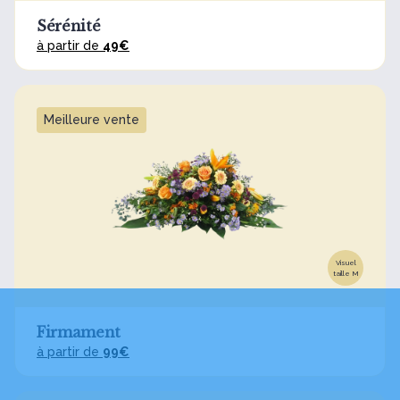
Sérénité
à partir de
49€
Meilleure vente
Visuel
taille M
Firmament
à partir de
99€