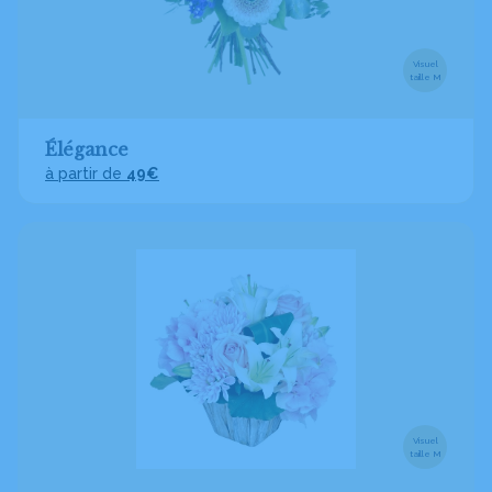
Visuel
taille M
Élégance
à partir de
49€
Visuel
taille M