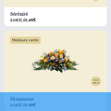
Sérénité
à partir de
49€
Meilleure vente
Visuel
taille M
Firmament
à partir de
99€