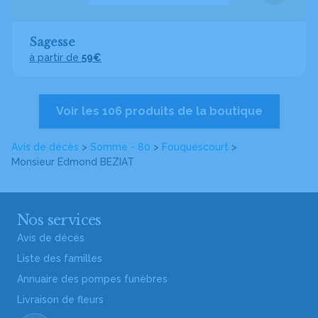
Sagesse
à partir de
59€
Voir les 106 produits de la boutique
Avis de décès
>
Somme - 80
>
Fouquescourt
>
Monsieur Edmond BEZIAT
Nos services
Avis de décès
Liste des familles
Annuaire des pompes funèbres
Livraison de fleurs