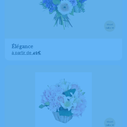
Visuel
taille M
Élégance
à partir de
49€
Visuel
taille M