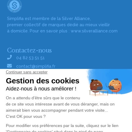
Simplifia est membre de la Silver Alliance,
premier collectif de marques dédié au mieux vieillir
à domicile. Pour en savoir plus :
www.silveralliance.com
Contactez-nous
04 82 53 51 51
contact@simplifia.fr
Réseaux sociaux
Liens utiles
Publier un avis de décès
Signaler un abus/une erreur