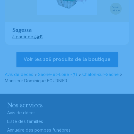
Visuel
taille M
Sagesse
à partir de
59€
Voir les 106 produits de la boutique
Avis de décès
>
Saône-et-Loire - 71
>
Chalon-sur-Saône
>
Monsieur Dominique FOURNIER
Nos services
Avis de décès
Liste des familles
Annuaire des pompes funèbres