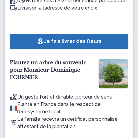
0,50€ reversés à Alzheimer France par bouquet
Livraison à l’adresse de votre choix
local_florist
Je fais livrer des fleurs
Plantez un arbre du souvenir
pour Monsieur Dominique
FOURNIER
Un geste fort et durable, porteur de sens
Planté en France dans le respect de
l’écosystème local
La famille recevra un certificat personnalisé
attestant de la plantation