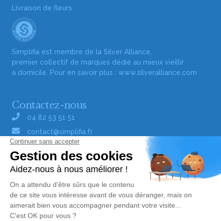
Livraison de fleurs
Simplifia est membre de la Silver Alliance,
premier collectif de marques dédié au mieux vieillir
à domicile. Pour en savoir plus :
www.silveralliance.com
Contactez-nous
04 82 53 51 51
contact@simplifia.fr
Réseaux sociaux
Liens utiles
Publier un avis de décès