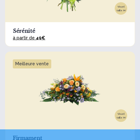
Visuel
taille M
Sérénité
à partir de
49€
Meilleure vente
Visuel
taille M
Firmament